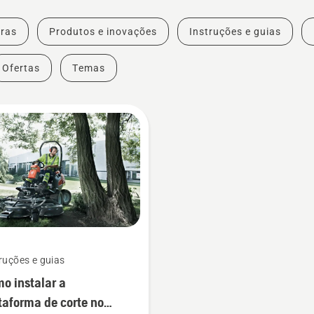
ras
Produtos e inovações
Instruções e guias
Ofertas
Temas
ruções e guias
o instalar a
taforma de corte no