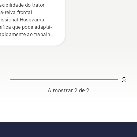
tor corta-relva frontal
lexibilidade do trator
qvarna profissional
ta-relva frontal
fissional Husqvarna
nifica que pode adaptá-
rapidamente ao trabalho
questão ou a novas
efas da estação.
A mostrar 2 de 2