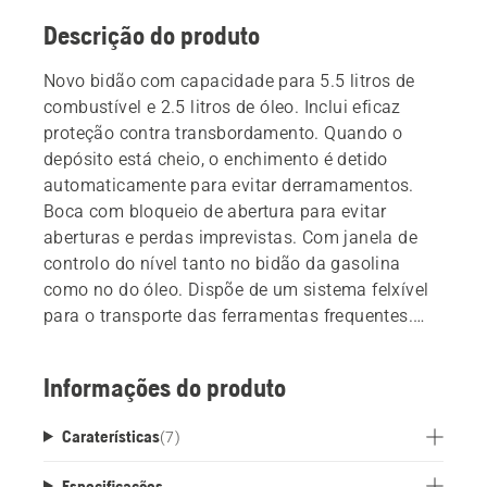
Descrição do produto
Novo bidão com capacidade para 5.5 litros de
combustível e 2.5 litros de óleo. Inclui eficaz
proteção contra transbordamento. Quando o
depósito está cheio, o enchimento é detido
automaticamente para evitar derramamentos.
Boca com bloqueio de abertura para evitar
aberturas e perdas imprevistas. Com janela de
controlo do nível tanto no bidão da gasolina
como no do óleo. Dispõe de um sistema felxível
para o transporte das ferramentas frequentes.
Um lado é especial para o equipamento de afiado
e chave das velas e ou outro espaço é para levar
Informações do produto
a corrente sobresselente, velas ou cunhas.
Ambos espaços têm uma coberta robusta mas
Caraterísticas
(
7
)
também flexível que evita a queda destas peças.
Especificações