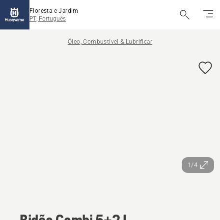
Floresta e Jardim
PT, Português
Óleo, Combustível & Lubrificar
1/4
Bidão Combi 5+2 L