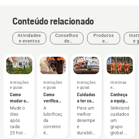
Conteúdo relacionado
Atividades
Conselhos
Produtos
Inst
e eventos
de
e
e 
compras
inovações
Instruções
Instruções
Instruções
Histórias
e guias
e guias
e guias
e
inspiração
Como
Como
Cuidados
Conheça
mudar o
verificar
a ter com
a equipa
óleo do
se a
o seu
H da
Mude o
A
Para um
Selecionámos
corta-
lubrificação
equipamento
Husqvarna
óleo
lubrificação
melhor
cuidadosame
relva
da
de corte
– os
após
da
desempenho
um
Husqvarna
corrente
nossos
cada
corrente
e
grupo
funciona
utilizadores
25 horas
é
durabilidade
global de
na
mais
de
importante
da
embaixadore