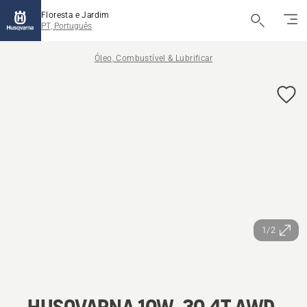
Floresta e Jardim
PT, Português
Óleo, Combustível & Lubrificar
1/2
HUSQVARNA 10W-30 4T AWD