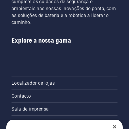
cumprem os cuidados de segurança e
vídeo.
prolonga
utilizadores
ambientais nas nossas inovações de ponta, com
a vida
mais
as soluções de bateria e a robótica a liderar o
útil da
exigentes.
barra e
caminho.
da
corrente.
Siga as
Explore a nossa gama
instruções
deste
breve
vídeo
para
saber
como
Localizador de lojas
verificar
se o
Contacto
sistema
de
lubrificação
Sala de imprensa
da
corrente
Informações legais sobre o produto
da