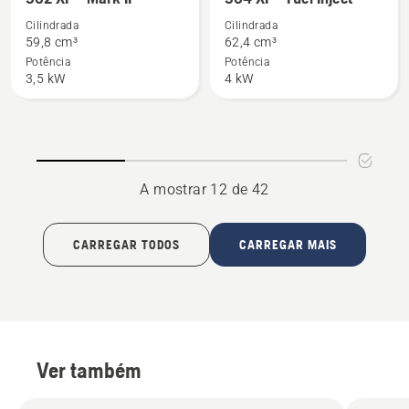
detalhes
detalhes
Cilindrada
Cilindrada
sobre
sobre
59,8 cm³
62,4 cm³
562 XP®
564 XP®
Potência
Potência
3,5 kW
4 kW
Mark
Fuel
II
Inject
A mostrar 12 de 42
CARREGAR TODOS
CARREGAR MAIS
Ver também