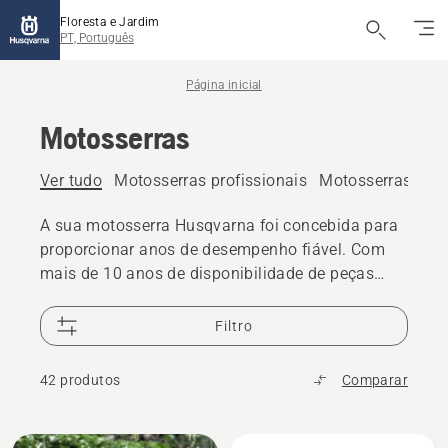
Floresta e Jardim
PT, Português
Página inicial
Motosserras
Ver tudo
Motosserras profissionais
Motosserras elétr
A sua motosserra Husqvarna foi concebida para
proporcionar anos de desempenho fiável. Com
mais de 10 anos de disponibilidade de peças
sobresselentes para motosserras e 25 000
revendedores em todo o mundo disponíveis se
Filtro
precisar de assistência
42 produtos
Comparar
Todos