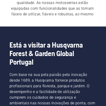
qualidade. As nossas motosserras estão 
equipadas com funcionalidades que as tornam 
fáceis de utilizar, fiáveis e robustas, ao mesmo 
tempo que proporcionam a potência para um 
excelente desempenho em todos os momentos.
Para as nossas 
motosserras elétricas e a 
bateria
 e 
motosserras a gasolina
 , é imperativo 
Está a visitar a Husqvarna
um arranque rápido e fácil. Cada motosserra 
Forest & Garden Global
arranca com um simples toque de um botão ou 
um simples puxão de um cabo, para responder 
Portugal
às necessidades do cliente.  A nossa ampla 
gama também inclui as nossas 
motosserras 
Com base na sua pela paixão pela inovação
profissionais
 e 
motosserras de arborista
.
desde 1689, a Husqvarna fornece produtos
profissionais para floresta, parque e jardim. O
desempenho e a facilidade de utilização
cumprem os cuidados de segurança e
ambientais nas nossas inovações de ponta, com