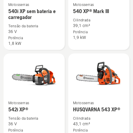
Motosserras
Motosserras
Ver
Ver
540i XP sem bateria e
540 XP® Mark III
mais
mais
carregador
detalhes
detalhes
Cilindrada
39,1 cm³
Tensão da bateria
sobre
sobre
36 V
Potência
540i
540 XP®
1,9 kW
Potência
XP
Mark
1,8 kW
sem
III
bateria
e
carregador
Ver
Ver
Motosserras
Motosserras
mais
mais
542i XP®
HUSQVARNA 543 XP®
detalhes
detalhes
Tensão da bateria
Cilindrada
sobre
sobre
36 V
43,1 cm³
542i
HUSQVARNA
Potência
Potência