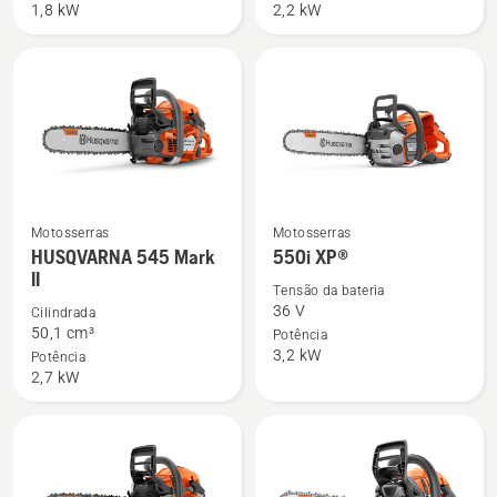
1,8 kW
2,2 kW
XP®
543
XP®
Motosserras
Motosserras
Ver
Ver
HUSQVARNA 545 Mark
550i XP®
mais
mais
II
detalhes
detalhes
Tensão da bateria
36 V
Cilindrada
sobre
sobre
50,1 cm³
Potência
HUSQVARNA
550i
3,2 kW
Potência
545
XP®
2,7 kW
Mark
II