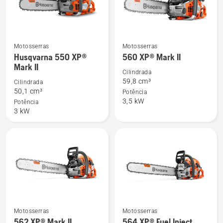
Motosserras
Motosserras
Ver
Ver
Husqvarna 550 XP®
560 XP® Mark II
mais
mais
Mark II
detalhes
detalhes
Cilindrada
59,8 cm³
Cilindrada
sobre
sobre
50,1 cm³
Potência
Husqvarna
560 XP®
3,5 kW
Potência
550 XP®
Mark
3 kW
Mark
II
II
Ver
Ver
Motosserras
Motosserras
mais
mais
562 XP® Mark II
564 XP® Fuel Inject