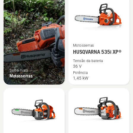
os
produtos
Ver
Motosserras
mais
HUSQVARNA 535i XP®
detalhes
Tensão da bateria
sobre
36 V
Saiba mais
HUSQVARNA
Potência
Motosserras
1,45 kW
535i
XP®