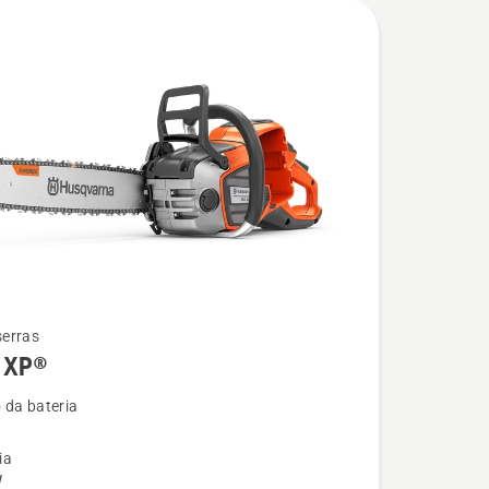
erras
 XP®
 da bateria
ia
W