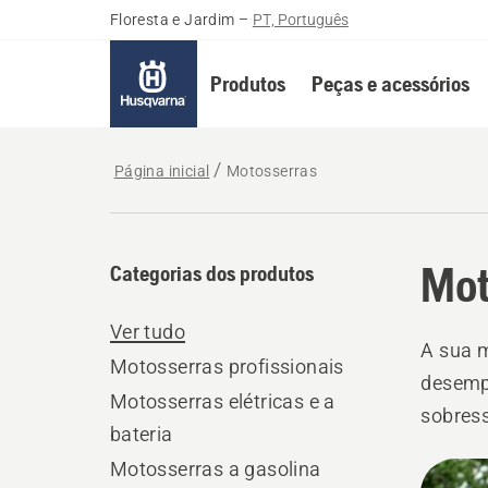
Floresta e Jardim
–
PT, Português
Produtos
Peças e acessórios
Página inicial
Motosserras
Mot
Categorias dos produtos
Ver tudo
A sua m
Motosserras profissionais
desempe
Motosserras elétricas e a
sobress
bateria
mundo d
Motosserras a gasolina
Todo