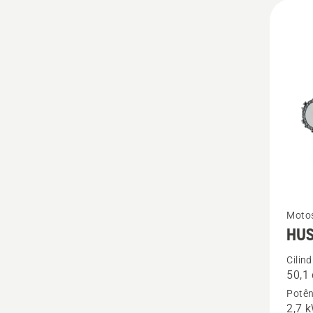
Ver
Moto
HUS
mais
detalhe
Cilin
50,1
sobre
Potên
HUSQV
2,7 