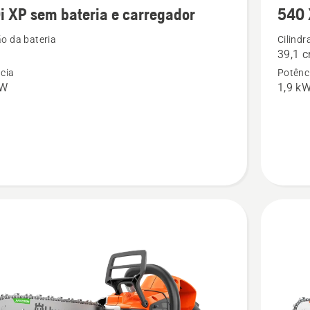
i XP sem bateria e carregador
540 
mais
s
detalhes
o da bateria
Cilindr
39,1 
sobre
cia
Potênc
540 XP
kW
1,9 k
Mark
III
ador