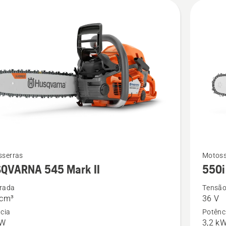
Ver
sserras
Motoss
QVARNA 545 Mark II
550i
mais
s
detalhes
drada
Tensão
 cm³
36 V
sobre
cia
Potênc
ARNA
550i
kW
3,2 k