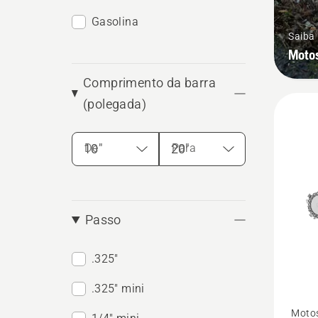
Gasolina
Saiba
Moto
Comprimento da barra
(polegada)
De
Para
Passo
.325"
.325" mini
Ver
Moto