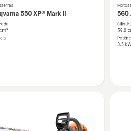
Ver
sserras
Motoss
qvarna 550 XP® Mark II
560 
mais
s
detalhes
drada
Cilindr
 cm³
59,8 
sobre
cia
Potênc
rna
560 XP
3,5 k
P®
Mark
II