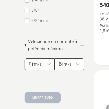
1/4" mini
540
mais
3/8"
detalhe
Tensã
36 V
sobre
3/8" mini
Potên
540i
1,8 
XP
sem
Velocidade da corrente à
bateria
potência máxima
e
carreg
De
Para
LIMPAR TUDO