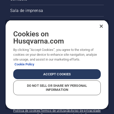
Sala de imprensa
Informações legais sobre o produto
Cookies on
Outros websites da Husqvarna
Husqvarna.com
A abordagem da Husqvarna à sustentabilidade
By clicking “Accept Cookies”, you agree to the storing of
cookies on your device to enhance site navigation, analyze
site usage, and assist in our marketing efforts.
Cookie Policy
ACCEPT COOKIES
DO NOT SELL OR SHARE MY PERSONAL
INFORMATION
© Husqvarna AB (publ). Todos os direitos reservados.
Os preços apresentados são os PVP recomendados.
Política de cookies
Termos de utilização
Aviso de privacidade