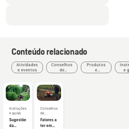
Conteúdo relacionado
Atividades
Conselhos
Produtos
Inst
e eventos
de
e
e 
compras
inovações
Instruções
Conselhos
e guias
de
compras
Sugestões
Fatores a
da
ter em