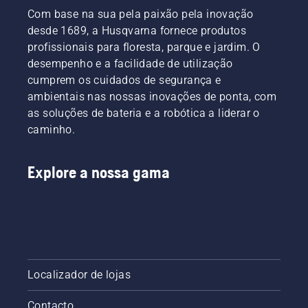
elaborámos
motoenxada.
Com base na sua pela paixão pela inovação
um guia
sobre o
desde 1689, a Husqvarna fornece produtos
tema.
profissionais para floresta, parque e jardim. O
desempenho e a facilidade de utilização
cumprem os cuidados de segurança e
ambientais nas nossas inovações de ponta, com
as soluções de bateria e a robótica a liderar o
caminho.
Explore a nossa gama
Localizador de lojas
Contacto