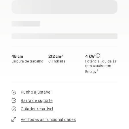
48 cm
212 cm³
4 kW
Largura de trabalho
Cilindrada
Potência líquida às
rpm atuais, rpm
1
Energy
Punho ajustável
Barra de suporte
Guiador rebatível
Ver todas as funcionalidades