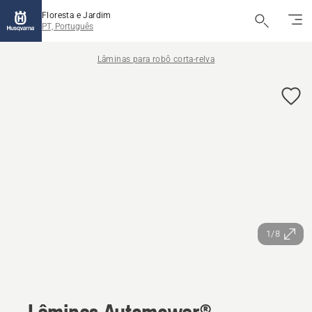
Floresta e Jardim
PT, Português
Lâminas para robô corta-relva
1/8
Lâminas Automower®