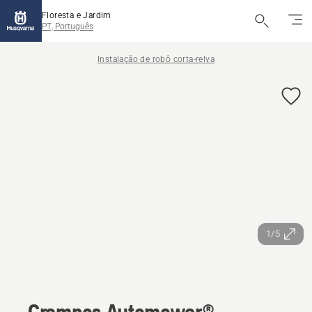
Floresta e Jardim
PT, Português
Instalação de robô corta-relva
1/5
Grampos Automower®