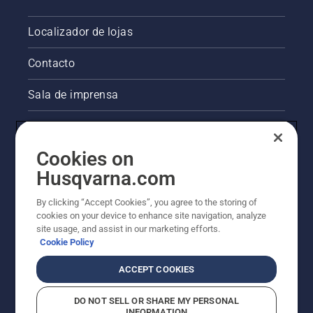
Localizador de lojas
Contacto
Sala de imprensa
Informações legais sobre o produto
Cookies on
Outros websites da Husqvarna
Husqvarna.com
A abordagem da Husqvarna à sustentabilidade
By clicking “Accept Cookies”, you agree to the storing of
cookies on your device to enhance site navigation, analyze
site usage, and assist in our marketing efforts.
Cookie Policy
ACCEPT COOKIES
DO NOT SELL OR SHARE MY PERSONAL
INFORMATION