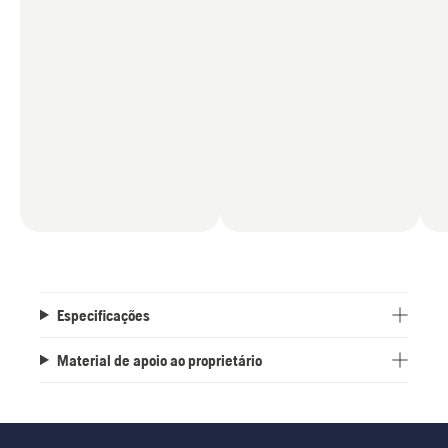
proximidades. Isto faz com que a máquina seja
adequada para utilização nas proximidades de
trânsito, passeios pedonais e áreas de
estacionamento.
Especificações
Material de apoio ao proprietário