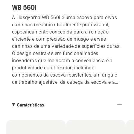
WB 560i
A Husqvarna WB 560i é uma escova para ervas
daninhas mecânica totalmente profissional,
especificamente concebida para a remoção
eficiente e com precisão de musgo e ervas
daninhas de uma variedade de superfícies duras.
O design centra-se em funcionalidades
inovadoras que melhoram a conveniência e a
produtividade do utilizador, incluindo
componentes da escova resistentes, um ângulo
de trabalho ajustável da cabeça da escova e a
capacidade de inverter a rotação da escova
diretamente a partir da barra de direção. A
cabeça da escova funciona a uma velocidade de
Caraterísticas
rotação baixa, cuidadosamente calibrada para
proporcionar resultados de limpeza minuciosos e
eficazes, minimizando o risco de projeção de
pedras em direção a veículos ou janelas nas