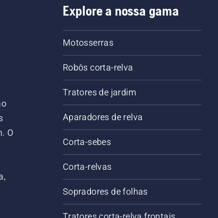
Explore a nossa gama
Motosserras
Robôs corta-relva
Tratores de jardim
ão
Aparadores de relva
s
m. O
Corta-sebes
Corta-relvas
a,
Sopradores de folhas
Tratores corta-relva frontais