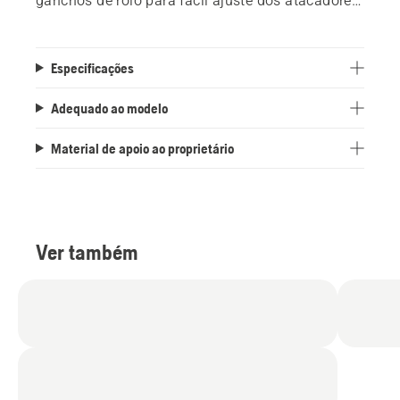
ganchos de rolo para fácil ajuste dos atacadores
e sobreposição de proteção do dedo do pé para
maior segurança. Segue as normas EN
ISO 17249: 2013 nível Classe 2 (24 m / s).
Especificações
Tamanhos 38–47.
Adequado ao modelo
Material de apoio ao proprietário
Ver também