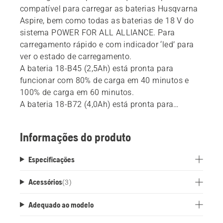
compatível para carregar as baterias Husqvarna
Aspire, bem como todas as baterias de 18 V do
sistema POWER FOR ALL ALLIANCE. Para
carregamento rápido e com indicador ‘led’ para
ver o estado de carregamento.
A bateria 18-B45 (2,5Ah) está pronta para
funcionar com 80% de carga em 40 minutos e
100% de carga em 60 minutos.
A bateria 18-B72 (4,0Ah) está pronta para
funcionar com 80% de carga em 64 minutos e
100% de carga em 95 minutos.
Informações do produto
Este carregador é um produto da POWER FOR
ALL Alliance, uma das maiores alianças de
Especificações
baterias entre marcas dos principais fabricantes.
Estes carregadores podem ser usados para todas
Acessórios
(
3
)
as baterias que fazem parte desta aliança. Isto
significa que não precisa mais de comprar um
Adequado ao modelo
carregador para cada bateria e produto. O