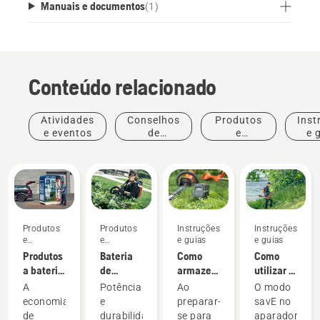
sistema de baterias POWER FOR ALL ALLIANCE
Manuais e documentos
(
1
)
de 18 V é ideal para tarefas de jardinagem e
domésticas. Uma única bateria para mais de 10
marcas e mais de 100 dispositivos
Conteúdo relacionado
Atividades
Conselhos
Produtos
Inst
e eventos
de
e
e 
compras
inovações
Produtos
Produtos
Instruções
Instruções
e
e
e guias
e guias
inovações
inovações
Produtos
Bateria
Como
Como
a bateria
de
armazenar
utilizar o
para
mochila:
a sua
modo de
A
Potência
Ao
O modo
partilha
Uma
bateria
poupança
economia
e
preparar-
savE no
através
revolução
Husqvarna
no seu
de
durabilidade
se para
aparador