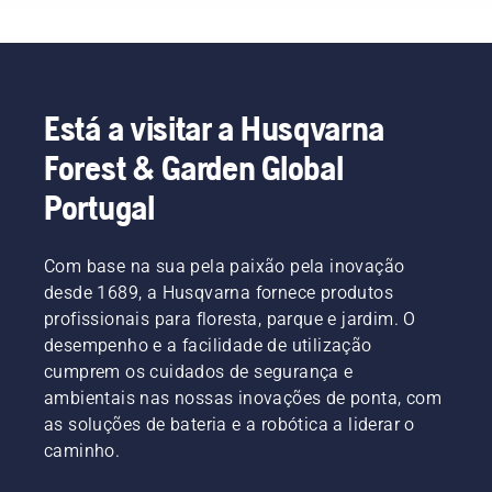
para
potencial
de
novo",
preservar
trabalhar
de
jardinagem
afirma
a vida
em
interromper
e
Johan
útil da
conjunto
o
estamos
Svennung,
bateria
com os
respetivo
agora a
Gestor
ao
produtos
trabalho.
disponibilizar
de
cortar
Está a visitar a Husqvarna
profissionais
Com
às
Produtos,
relva
Forest & Garden Global
a bateria
produtos
pessoas
Sistemas
ligeira.
da
alimentados
a
Elétricos
Basta
Portugal
Husqvarna.
a
partilha
e
premir
Uma
bateria,
das
Baterias
um
bateria
essa
nossas
Portáteis
botão no
Com base na sua pela paixão pela inovação
de
preocupação
máquinas
da
aparador
mochila
desde 1689, a Husqvarna fornece produtos
é
a
Husqvarna.
a bateria
devidamente
significativamente
bateria,
para
profissionais para floresta, parque e jardim. O
ajustada
reduzida.
alugando-
ligar e
desempenho e a facilidade de utilização
garante
as em
desligar
cumprem os cuidados de segurança e
um
armários
o modo
ambientais nas nossas inovações de ponta, com
ajuste
de
de savE.
mais
as soluções de bateria e a robótica a liderar o
ferramentas
confortável
digitais
caminho.
e reduz o
denominados
cansaço
de Tools