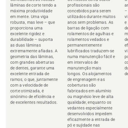
lâminas de corte tendo a
profissionais são
a
máxima produtividade
concebidos para serem
–
em mente. Uma viga
utilizados durante muitos
v
robusta, mas leve – que
anos sem problemas. As
e
proporciona uma
barras de ligação com
d
excelente rigidez e
rolamentos de agulhas e
m
durabilidade – suporta
rolamentos vedados e
d
as duas lâminas
permanentemente
e
extremamente afiadas. A
lubrificados traduzem-se
v
geometria das lâminas,
numa manutenção fácil e
p
com grandes aberturas
em intervalos de
c
de dentes, garante uma
manutenção mais
d
excelente entrada de
longos. Os alojamentos
d
ramos, o que, juntamente
de engrenagem e as
com a velocidade de
coberturas são
corte otimizada, é
fabricados em alumínio
sinónimo de eficiência e
ou magnésio leve de alta
de excelentes resultados.
qualidade, enquanto os
vedantes especialmente
desenvolvidos impedem
eficazmente a entrada de
pó e sujidade nas