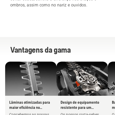
ombros, assim como no nariz e ouvidos.
Vantagens da gama
Lâminas otimizadas para
Design de equipamento
B
maior eficiência no
resistente para um
m
trabalho
funcionamento prolongado
p
Concebemos as nossas
Os nossos corta-sebes
O