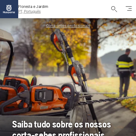
Floresta e Jardim
PT, Português
Corta-sebes profissionais
Saiba tudo sobre os nossos
corta-sebes profissionais