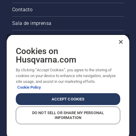
Contacto
Sala de imprensa
Informações legais sobre o produto
Cookies on
Outros websites da Husqvarna
Husqvarna.com
A abordagem da Husqvarna à sustentabilidade
By clicking “Accept Cookies”, you agree to the storing of
cookies on your device to enhance site navigation, analyze
site usage, and assist in our marketing efforts.
Cookie Policy
ACCEPT COOKIES
DO NOT SELL OR SHARE MY PERSONAL
INFORMATION
© Husqvarna AB (publ). Todos os direitos reservados.