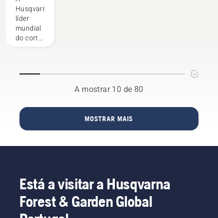
na relva
Husqvarna,
compensa
líder
sempre
mundial
do corte
robótico,
tem o
prazer
de
revelar a
A mostrar 10 de 80
sua
parceria
com o
MOSTRAR MAIS
Liverpool
FC – um
clube de
futebol
icónico.
Está a visitar a Husqvarna
Forest & Garden Global