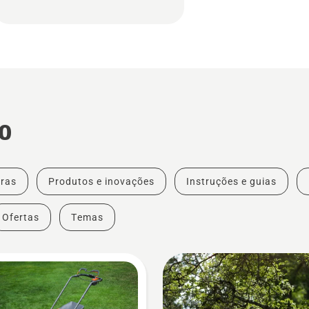
o
ras
Produtos e inovações
Instruções e guias
Ofertas
Temas