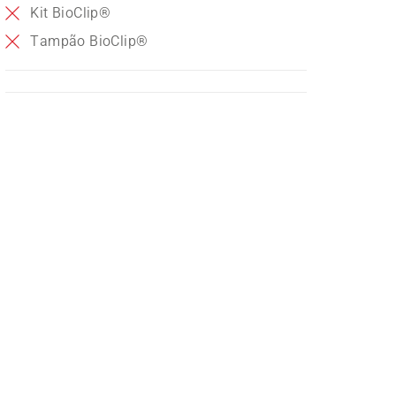
Kit BioClip®
Tampão BioClip®