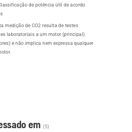
Classificação de potência útil de acordo
as
ta medição de CO2 resulta de testes
es laboratoriais a um motor (principal)
tores) e não implica nem expressa qualquer
otor.
ressado em
(
5
)