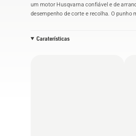
um motor Husqvarna confiável e de arranqu
desempenho de corte e recolha. O punho ma
central da altura de corte e as rodas com
uma experiência de corte ergonómica e co
Caraterísticas