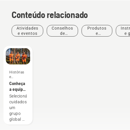
Conteúdo relacionado
Atividades
Conselhos
Produtos
Inst
e eventos
de
e
e 
compras
inovações
Histórias
e
inspiração
Conheça
a equipa
H da
Selecionámos
Husqvarna
cuidadosamente
– os
um
nossos
grupo
utilizadores
global de
mais
embaixadores
exigentes