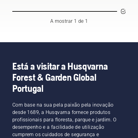
conceituados
e
altamente
qualificados
A mostrar 1 de 1
de entre
os
melhores
profissionais
do setor
das
florestas
Está a visitar a Husqvarna
e
Forest & Garden Global
parques
dos seus
Portugal
países.
Eles
compõem
Com base na sua pela paixão pela inovação
a nossa
equipa
desde 1689, a Husqvarna fornece produtos
H. E são
profissionais para floresta, parque e jardim. O
os
desempenho e a facilidade de utilização
nossos
cumprem os cuidados de segurança e
utilizadores