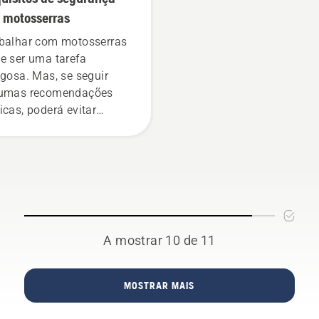
 motosserras
balhar com motosserras
e ser uma tarefa
igosa. Mas, se seguir
umas recomendações
icas, poderá evitar
lquer insegurança e
centrar-se totalmente na
efa que tem em mãos.
A mostrar 10 de 11
MOSTRAR MAIS