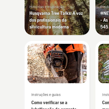
Histórias e inspiração
Produ
Husqvarna Tree Talks: A voz
#NE
dos profissionais da
- As
silvicultura moderna
545 
Instruções e guias
Inst
Como verificar se a
Com