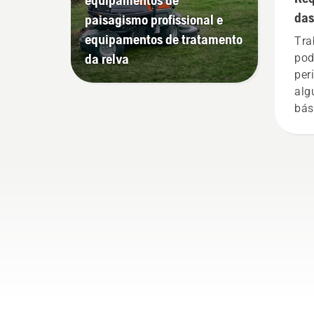
da corrente está desligado.
das
paisagismo profissional e
Deixe o motor da
equipamentos de tratamento
Tra
motosserra trabalhar a
da relva
pod
alguns centímetros do
per
tronco de uma árvore. O
alg
óleo no tronco indica que o
bás
sistema de lubrificação
qua
funciona.
con
tar