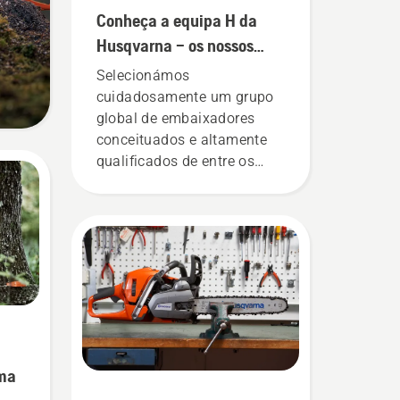
Conheça a equipa H da
Husqvarna – os nossos
utilizadores mais
Selecionámos
exigentes
cuidadosamente um grupo
global de embaixadores
conceituados e altamente
qualificados de entre os
melhores profissionais do
setor das florestas e
parques dos seus países.
Eles compõem a nossa
equipa H. E são os nossos
utilizadores mais exigentes.
uma