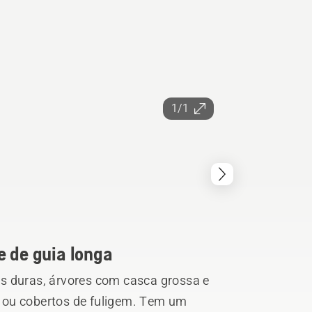
1/1
e de guia longa
s duras, árvores com casca grossa e
 ou cobertos de fuligem. Tem um