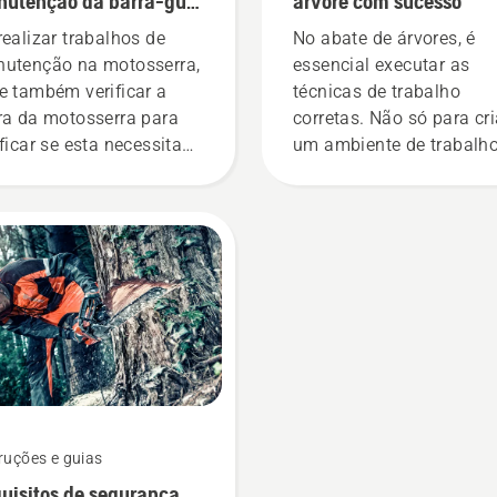
utenção da barra-guia
árvore com sucesso
uma motosserra
realizar trabalhos de
No abate de árvores, é
utenção na motosserra,
essencial executar as
e também verificar a
técnicas de trabalho
ra da motosserra para
corretas. Não só para cri
ificar se esta necessita
um ambiente de trabalh
manutenção ou de
seguro, mas também pa
stituição.
que o trabalho seja mais
eficaz.
ruções e guias
uisitos de segurança