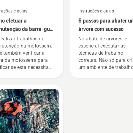
ruções e guias
Instruções e guias
o efetuar a
6 passos para abater 
utenção da barra-guia
árvore com sucesso
uma motosserra
realizar trabalhos de
No abate de árvores, é
utenção na motosserra,
essencial executar as
e também verificar a
técnicas de trabalho
ra da motosserra para
corretas. Não só para cri
ificar se esta necessita
um ambiente de trabalh
manutenção ou de
seguro, mas também pa
stituição.
que o trabalho seja mais
eficaz.