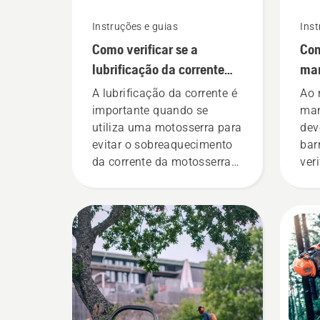
Instruções e guias
Inst
Como verificar se a
Com
lubrificação da corrente
man
funciona na motosserra
de 
A lubrificação da corrente é
Ao 
importante quando se
man
utiliza uma motosserra para
dev
evitar o sobreaquecimento
bar
da corrente da motosserra
ver
durante o corte e para
de 
garantir que se desloca em
sub
torno da barra sem fricção.
Isto prolonga a vida útil da
barra e da corrente. Siga as
instruções deste breve vídeo
para saber como verificar se
o sistema de lubrificação da
corrente da motosserra