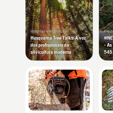
Histórias e inspiração
Produ
Husqvarna Tree Talks: A voz
#NE
dos profissionais da
- As
silvicultura moderna
545 