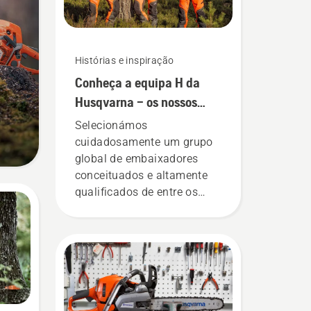
Histórias e inspiração
Conheça a equipa H da
Husqvarna – os nossos
utilizadores mais
Selecionámos
exigentes
cuidadosamente um grupo
global de embaixadores
conceituados e altamente
qualificados de entre os
melhores profissionais do
setor das florestas e
parques dos seus países.
Eles compõem a nossa
equipa H. E são os nossos
utilizadores mais exigentes.