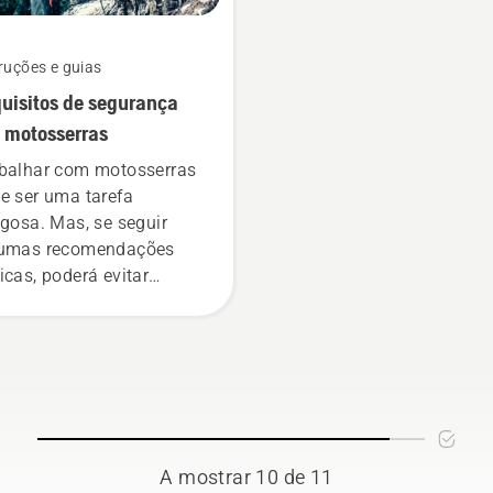
ruções e guias
uisitos de segurança
 motosserras
balhar com motosserras
e ser uma tarefa
igosa. Mas, se seguir
umas recomendações
icas, poderá evitar
lquer insegurança e
centrar-se totalmente na
efa que tem em mãos.
A mostrar 10 de 11