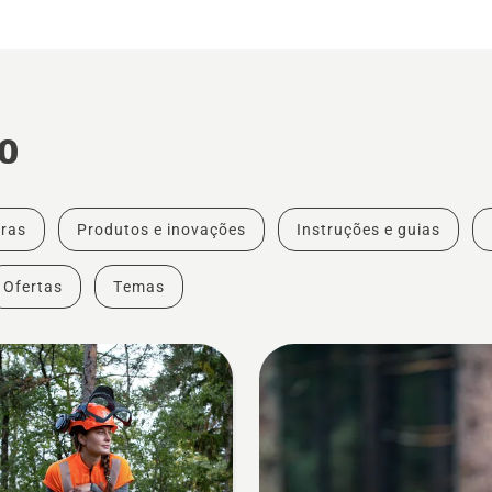
o
ras
Produtos e inovações
Instruções e guias
Ofertas
Temas