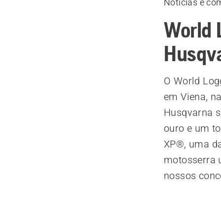
Notícias e c
World 
Husqva
O World Log
em Viena, na
Husqvarna s
ouro e um to
XP®, uma das
motosserra u
nossos conc