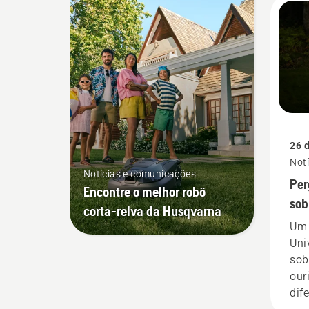
mil
eur
mos
emp
emi
enq
cre
Ent
Gru
26 d
pri
Not
de 
Notícias e comunicações
Per
dom
Encontre o melhor robô
sob
corta-relva da Husqvarna
cor
Um 
Uni
sob
our
dif