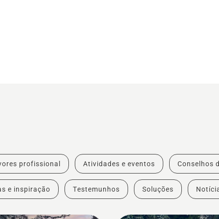
ores profissional
Atividades e eventos
Conselhos 
as e inspiração
Testemunhos
Soluções
Notíci