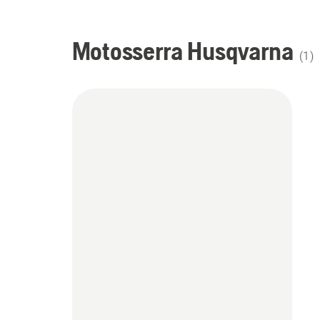
Motosserra Husqvarna
(
1
)