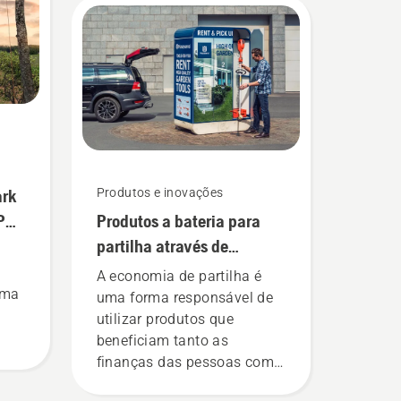
ark
Produtos e inovações
XP®
Produtos a bateria para
partilha através de
armários de ferramentas
A economia de partilha é
ama
digitais
uma forma responsável de
utilizar produtos que
beneficiam tanto as
finanças das pessoas como
is
o nosso ambiente.