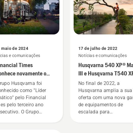
e maio de 2024
17 de julho de 2022
ícias e comunicações
Notícias e comunicações
inancial Times
Husqvarna 540 XP® M
onhece novamente o
III e Husqvarna T540 
po Husqvarna como
Mark III
rupo Husqvarna foi
No final de 2022, a
der climático"
onhecido como "Líder
Husqvarna amplia a sua
mático" pelo Financial
oferta com uma nova g
es pelo terceiro ano
de equipamentos de
secutivo. O Grupo
escalada para
qvarna está classificado
arboricultores e outros
número 74 entre
profissionais responsáve