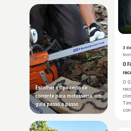
3 d
Not
O F
rec
Gru
O G
Escolher o tipo certo de
"Lí
rec
corrente para motosserra: um
cli
guia passo a passo
Tim
con
Hus
no 