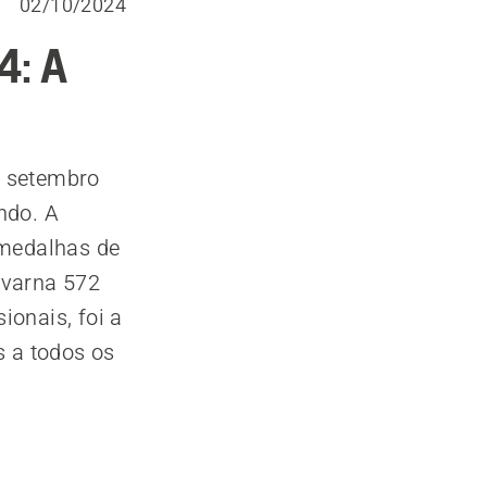
02/10/2024
4: A
e setembro
ndo. A
medalhas de
qvarna 572
ionais, foi a
s a todos os