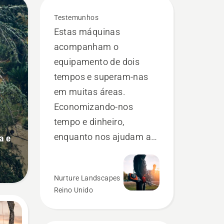
Testemunhos
Estas máquinas
acompanham o
equipamento de dois
tempos e superam-nas
em muitas áreas.
Economizando-nos
tempo e dinheiro,
enquanto nos ajudam a
a e
reduzir as vibrações das
mãos.
Nurture Landscapes
Reino Unido