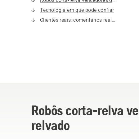
Robôs corta-relva vencedores de prémios que aperfeiçoam o relvado
Tecnologia em que pode confiar
Clientes reais, comentários reais, sem arrependimentos
Robôs corta-relva v
relvado