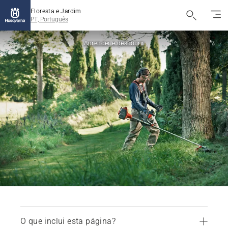
Floresta e Jardim
PT, Português
Aprender e descobrir
O que inclui esta página?