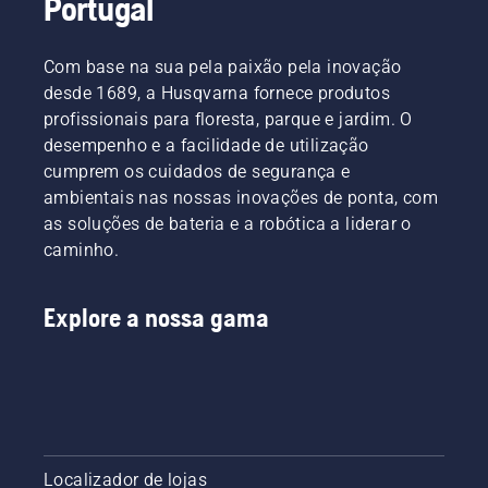
Portugal
para
o fazer.
árvores.
relva na
Uma
sua
lâmina
Com base na sua pela paixão pela inovação
roçadora
para
desde 1689, a Husqvarna fornece produtos
Husqvarna;
relva
profissionais para floresta, parque e jardim. O
basta
corta
desempenho e a facilidade de utilização
ver o
facilmente
vídeo e
cumprem os cuidados de segurança e
relva
seguir
densa de
ambientais nas nossas inovações de ponta, com
estes
forma a
as soluções de bateria e a robótica a liderar o
passos
obter um
caminho.
simples.
corte
Uma
mais
bancada
rápido e
Explore a nossa gama
é sempre
eficiente.
útil para
Veja este
trabalhar
breve
e evita
vídeo
que os
sobre
parafusos
como
caiam
afiar e
na relva.
manter
Localizador de lojas