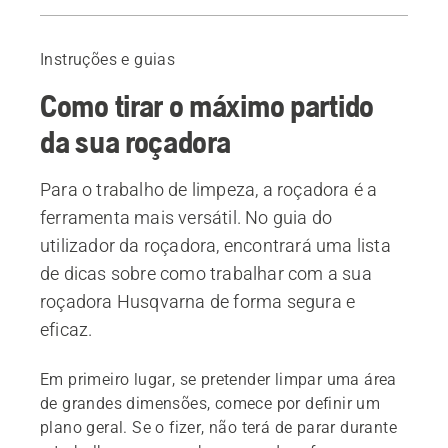
Equipamento de segurança
Preparação
Instruções e guias
A correia de fixação
Como tirar o máximo partido
Manutenção e revisão
Produtos recomendados
da sua roçadora
Para o trabalho de limpeza, a roçadora é a
ferramenta mais versátil. No guia do
utilizador da roçadora, encontrará uma lista
de dicas sobre como trabalhar com a sua
roçadora Husqvarna de forma segura e
eficaz.
Em primeiro lugar, se pretender limpar uma área
de grandes dimensões, comece por definir um
plano geral. Se o fizer, não terá de parar durante