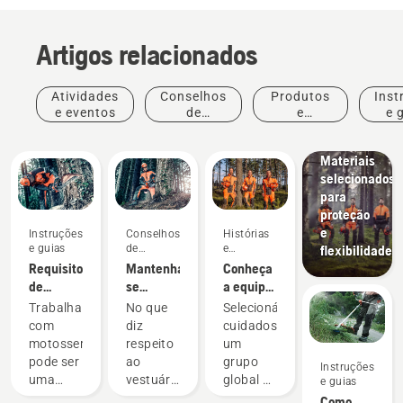
Produtos
e
Artigos relacionados
inovações
Vestuário
de
Atividades
Conselhos
Produtos
Inst
proteção
e eventos
de
e
e 
da
compras
inovações
Husqvarna:
Materiais
selecionados
para
proteção
e
Instruções
Conselhos
Histórias
e guias
de
e
flexibilidade
compras
inspiração
Requisitos
Mantenha-
Conheça
de
se
a equipa
segurança
quente e
H da
Trabalhar
No que
Selecionámos
das
em
Husqvarna
com
diz
cuidadosamente
motosserras
segurança
– os
motosserras
respeito
um
– os
nossos
pode ser
ao
grupo
Instruções
acessórios
utilizadores
uma
vestuário
global de
e guias
para
mais
tarefa
e
embaixadores
Como