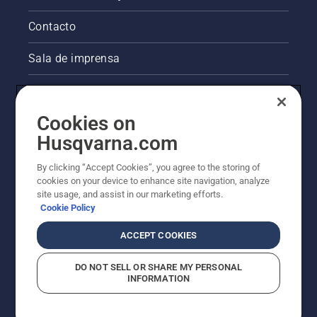
uma
lâmina
Contacto
para
relva.
Sala de imprensa
Informações legais sobre o produto
Cookies on
Outros websites da Husqvarna
Husqvarna.com
A abordagem da Husqvarna à sustentabilidade
By clicking “Accept Cookies”, you agree to the storing of
cookies on your device to enhance site navigation, analyze
site usage, and assist in our marketing efforts.
Cookie Policy
ACCEPT COOKIES
DO NOT SELL OR SHARE MY PERSONAL
INFORMATION
© Husqvarna AB (publ). Todos os direitos reservados.