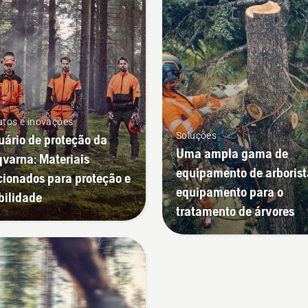
tos e inovações
Soluções
uário de proteção da
Uma ampla gama de
varna: Materiais
equipamento de arborist
cionados para proteção e
equipamento para o
ibilidade
tratamento de árvores