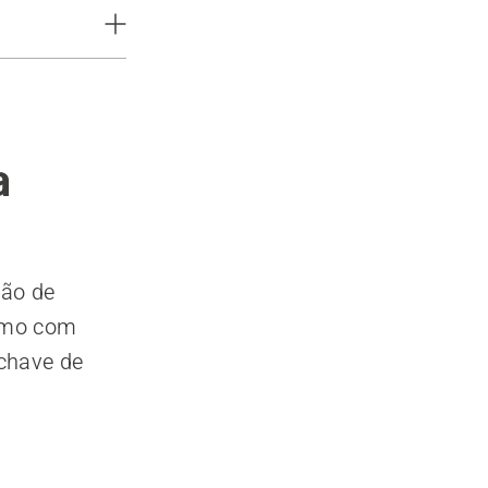
a
ção de
esmo com
 chave de