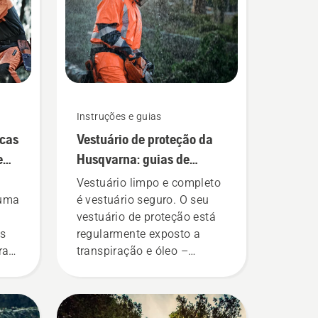
Instruções e guias
icas
Vestuário de proteção da
e
Husqvarna: guias de
lavagem e reparação
Vestuário limpo e completo
 uma
é vestuário seguro. O seu
vestuário de proteção está
is
regularmente exposto a
ras
transpiração e óleo –
substâncias que podem
uma
atingir a camada de
proteção e reduzir a sua