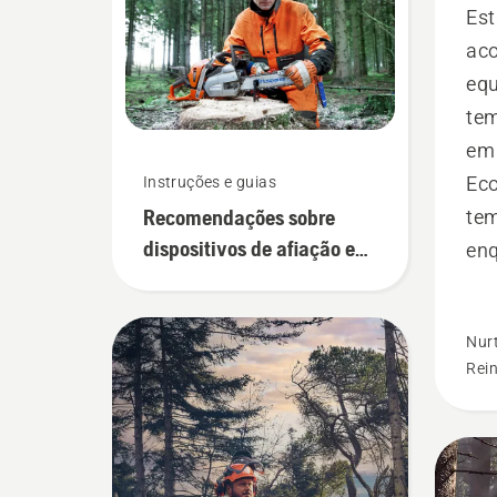
Es
ac
equ
te
em 
Ec
Instruções e guias
Recomendações sobre
tem
dispositivos de afiação e
en
limas
red
mã
Nur
Rei