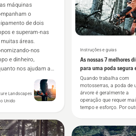
tas máquinas
ompanham o
ipamento de dois
mpos e superam-nas
muitas áreas.
onomizando-nos
Instruções e guias
As nossas 7 melhores d
po e dinheiro,
para uma poda segura 
quanto nos ajudam a
eficiente
uzir as vibrações das
Quando trabalha com
motosserras, a poda de
os.
árvore é geralmente a
ture Landscapes
operação que requer ma
no Unido
tempo e esforço. Por out
palavras, são muitas as
vantagens de aprender 
boa técnica.