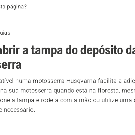
sta página?
pósito rebatível
guias
brir a tampa do depósito d
erra
tível numa motosserra Husqvarna facilita a adi
 na sua motosserra quando está na floresta, m
ione a tampa e rode-a com a mão ou utilize uma
e necessário.