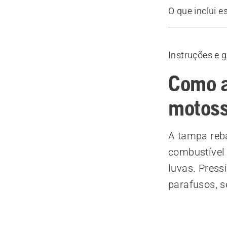
O que inclui e
Tampa do de
Instruções e 
Como a
motoss
A tampa reba
combustível
luvas. Press
parafusos, s