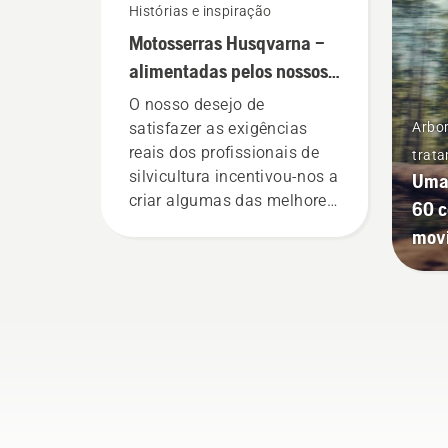
Histórias e inspiração
Motosserras Husqvarna –
alimentadas pelos nossos
utilizadores desde 1959
O nosso desejo de
satisfazer as exigências
Arbor
reais dos profissionais de
trata
silvicultura incentivou-nos a
Uma 
criar algumas das melhores
60 c
e mais inovadoras
mov
motosserras do mundo.