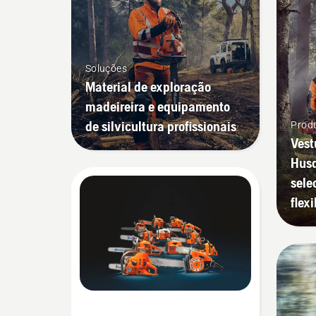
Soluções
Material de exploração
madeireira e equipamento
de silvicultura profissionais
Produ
Vest
Husq
sele
flex