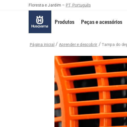
Floresta e Jardim
–
PT, Português
Produtos
Peças e acessórios
Página inicial
Aprender e descobrir
Tampa do dep