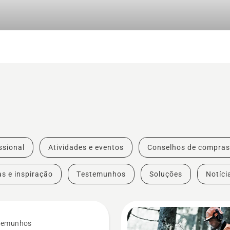
ssional
Atividades e eventos
Conselhos de compras
as e inspiração
Testemunhos
Soluções
Notíci
temunhos