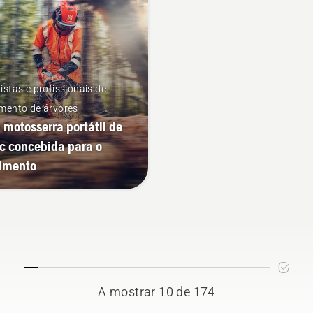
istas e profissionais de
mento de árvores
motosserra portátil de
c concebida para o
imento
A mostrar 10 de 174