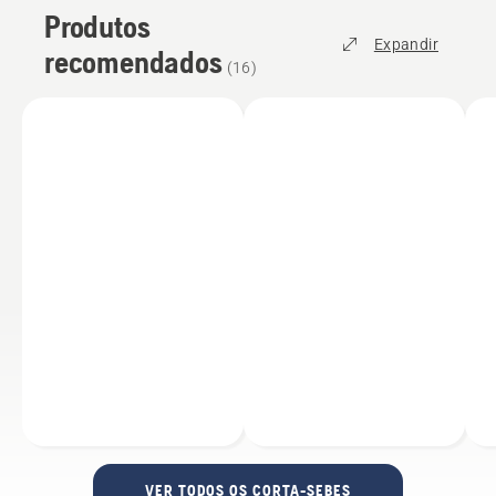
Produtos
Expandir
recomendados
(
16
)
VER TODOS OS CORTA-SEBES