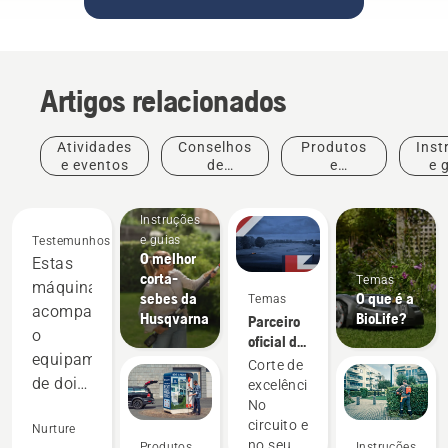
Artigos relacionados
Atividades
Conselhos
Produtos
Inst
e eventos
de
e
e 
compras
inovações
Instruções
e guias
Testemunhos
O melhor
Estas
corta-
Temas
máquinas
sebes da
O que é a
Temas
acompanham
Husqvarna
BioLife?
Parceiro
o
oficial de
equipamento
corte de
Corte de
relva
de dois
excelência.
robotizado
No
tempos
do DP
circuito e
e
Nurture
World
no seu
Produtos
Instruções