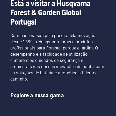
Está a visitar a Husqvarna
as em
mais
seja um
armários
tempo
novo
Forest & Garden Global
de
sem
utilizador
ferramentas
interrupções.
de robôs
Portugal
digitais
corta-
denominados
relva ou
de Tools
esteja
Com base na sua pela paixão pela inovação
for You
apenas
desde 1689, a Husqvarna fornece produtos
em
a
profissionais para floresta, parque e jardim. O
muitos
explorar
países.
desempenho e a facilidade de utilização
as suas
opções,
cumprem os cuidados de segurança e
estão
ambientais nas nossas inovações de ponta, com
disponíveis
as soluções de bateria e a robótica a liderar o
diferentes
caminho.
métodos
de
instalação
Explore a nossa gama
para
responder
às suas
necessidades.