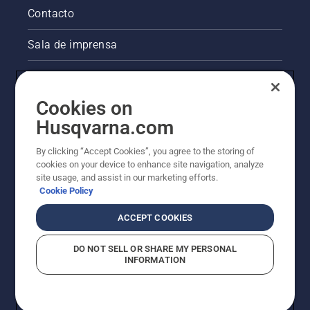
perfeito
essenciais
Contacto
no
ao longo
próximo
da
Sala de imprensa
ano.
temporada
Para
para
entrar
Informações legais sobre o produto
manter
no
um
Cookies on
espírito,
relvado
Outros websites da Husqvarna
primeiro
saudável
Husqvarna.com
dê uma
e
A abordagem da Husqvarna à sustentabilidade
olhadela
exuberante.
By clicking “Accept Cookies”, you agree to the storing of
nas
cookies on your device to enhance site navigation, analyze
nossas
site usage, and assist in our marketing efforts.
dicas
Cookie Policy
mais
essenciais
ACCEPT COOKIES
ao longo
da
DO NOT SELL OR SHARE MY PERSONAL
temporada
INFORMATION
para
manter
© Husqvarna AB (publ). Todos os direitos reservados.
um
Os preços apresentados são os PVP recomendados.