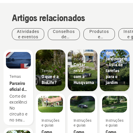
Artigos relacionados
Atividades
Conselhos
Produtos
Inst
Instruções
e eventos
de
e
e 
e guias
compras
inovações
Calendário
Produtos
de
e
jardinagem
inovações
Cortar
– lista de
relva
tarefas
Temas
O que é a
com a
para o
Temas
BioLife?
Husqvarna
jardim
Parceiro
oficial de
corte de
Corte de
relva
excelência.
robotizado
No
do DP
circuito e
World
no seu
Instruções
Instruções
Instruções
Tour
e guias
e guias
e guias
jardim.
Como
Como
Como