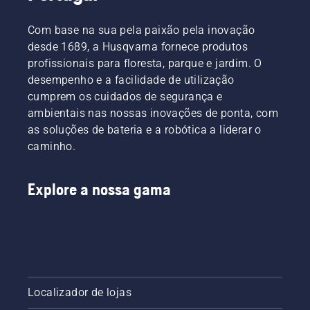
seu
dicas
a
passo
relvado
mais
primavera
sobre
Com base na sua pela paixão pela inovação
esteja na
essenciais
chegar.
como
melhor
ao longo
desde 1689, a Husqvarna fornece produtos
Aqui
corrigir
forma
da
profissionais para floresta, parque e jardim. O
estão
um
possível
temporada
desempenho e a facilidade de utilização
algumas
relvado
quando
para
dicas
cumprem os cuidados de segurança e
irregular.
a relva
manter
fáceis de
ambientais nas nossas inovações de ponta, com
retomar
um
seguir
o seu
relvado
as soluções de bateria e a robótica a liderar o
para
crescimento.
saudável
caminho.
cuidar
Para
e
do
entrar
exuberante.
relvado
no
Explore a nossa gama
de
espírito,
outono
primeiro
que o
dê uma
ajudarão
vista de
a
olhos
estabelecer
nas
as bases
nossas
para um
Localizador de lojas
dicas
relvado
mais