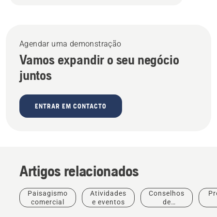
Agendar uma demonstração
Vamos expandir o seu negócio
juntos
ENTRAR EM CONTACTO
Artigos relacionados
Campos
Serviços
de golfe
municipais
Paisagismo
Atividades
Conselhos
Pr
Corta-
Equipamento
Para
comercial
e eventos
de
relvas e
de
profissionais
compras
in