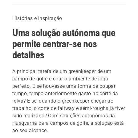
Introdução
Clube de Golfe Hamburg-Walddörfer & Worcestershire
Histórias e inspiração
Uma solução que poupa tempo
Uma solução autónoma que
Clube de Golfe Österåker
Uma vasta gama de melhorias
permite centrar-se nos
Leia mais
detalhes
Agendar uma demonstração
A principal tarefa de um
greenkeeper
de um
campo de golfe é criar o ambiente de jogo
perfeito. E se houvesse uma forma de poupar
tempo, tempo anteriormente gasto no corte da
relva? E se, quando o
greenkeeper
chegar ao
trabalho, o corte de
fairway
e
semi-roughs
já tiver
sido realizado?
Com
soluções
autónomas
da
Husqvarna
para campos de golfe, a solução está
ao seu alcance.