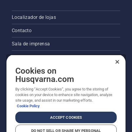
Localizador de lojas
Contacto
Sala de imprensa
Informações legais sobre o produto
Cookies on
Outros websites da Husqvarna
Husqvarna.com
A abordagem da Husqvarna à sustentabilidade
By clicking “Accept Cookies”, you agree to the storing of
cookies on your device to enhance site navigation, analyze
site usage, and assist in our marketing efforts.
Cookie Policy
ACCEPT COOKIES
DO NOT SELL OR SHARE MY PERSONAL