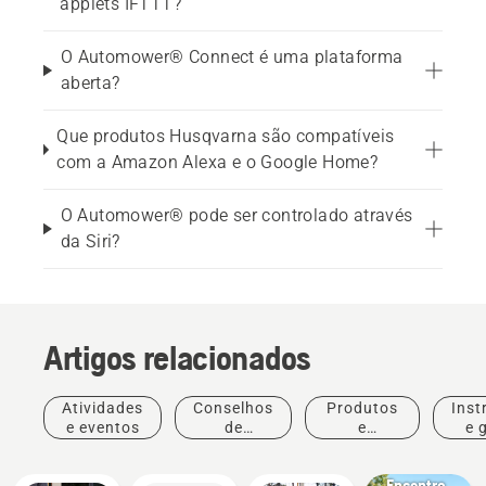
applets IFTTT?
O Automower® Connect é uma plataforma
aberta?
Que produtos Husqvarna são compatíveis
com a Amazon Alexa e o Google Home?
O Automower® pode ser controlado através
da Siri?
Artigos relacionados
Atividades
Conselhos
Produtos
Inst
e eventos
de
e
e 
Notícias e
compras
inovações
comunicações
Encontre