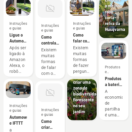
o melhor
robô
corta-
relva da
Instruções
Instruções
Instruções
e guias
e guias
Husqvarna
e guias
Ligue o
Como
Como
Automower®
falar com
controlar
à
o
Após ser
Existem
o seu
Existem
Amazon
Automower®
ligado à
muitas
Automower®
muitas
Alexa
com a
Amazon
formas
com o
formas
Amazon
Instruções
Alexa, o
de fazer
Google
de falar
Produtos
Alexa
e guias
robô
perguntas
Assistant
e
com o
Como
inovações
corta-
ou
Produtos
seu robô
criar uma
relva
transmitir
a bateria
corta-
zona de
Automower®
comandos
para
relva
A
biodiversidade
torna-se
à Alexa.
partilha
Automower®
economia
florescente
uma
Em
através
com o
de
no seu
Instruções
parte
baixo,
de
Google
partilha
Instruções
e guias
jardim
natural
encontrará
armários
Assistant.
e guias
é uma
Automower®
da sua
alguns
de
Abaixo
Como
forma
e IFTTT
rotina
exemplos
ferramentas
encontrará
criar
responsável
a
matinal,
de
digitais