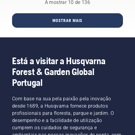
casa
A mostrar 10 de 136
natural e
os seus
disponibilizar
sua
inteligente.
totalmente
comandos
às
instalação
Com o
integrada
de voz
pessoas
existente.
IFTTT,
do seu
em
MOSTRAR MAIS
a
tem a
sistema
inglês,
partilha
possibilidade
de
alemão
das
de
automatização
ou
nossas
personalizar
doméstica.
francês.
máquinas
e obter
a
mais
Está a visitar a Husqvarna
bateria,
flexibilidade.
alugando-
Pode
Forest & Garden Global
as em
decidir
armários
Portugal
como
de
interagir
ferramentas
com o
digitais
Automower®
Com base na sua pela paixão pela inovação
denominados
Husqvarna.
desde 1689, a Husqvarna fornece produtos
de Tools
profissionais para floresta, parque e jardim. O
for You
em
desempenho e a facilidade de utilização
muitos
cumprem os cuidados de segurança e
países.
ambientais nas nossas inovações de ponta, com