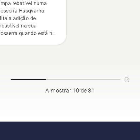
ampa rebatível numa
osserra Husqvarna
ilita a adição de
bustível na sua
osserra quando está na
resta, mesmo com luvas.
ssione a tampa e rode-a
 a mão ou utilize uma
ve de parafusos, se
essário.
A mostrar 10 de 31