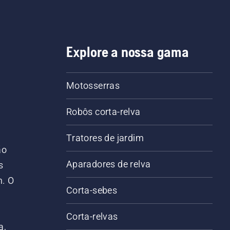
Explore a nossa gama
Motosserras
Robôs corta-relva
Tratores de jardim
ão
Aparadores de relva
s
m. O
Corta-sebes
Corta-relvas
a,