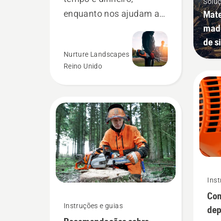
Solu
enquanto nos ajudam a
Mate
made
reduzir as vibrações das
de s
mãos.
Nurture Landscapes
Reino Unido
Inst
Com
Instruções e guias
dep