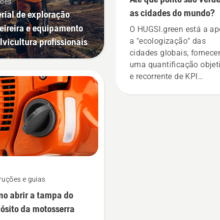
ções
as cidades do mundo?
rial de exploração
ireira e equipamento
O HUGSI.green está a ap
ilvicultura profissionais
a "ecologização" das
cidades globais, fornec
uma quantificação objet
e recorrente de KPI
ecológicos vitais para á
urbanas de centenas de
cidades em mais de 60
países em todo o mundo
ruções e guias
o abrir a tampa do
ósito da motosserra