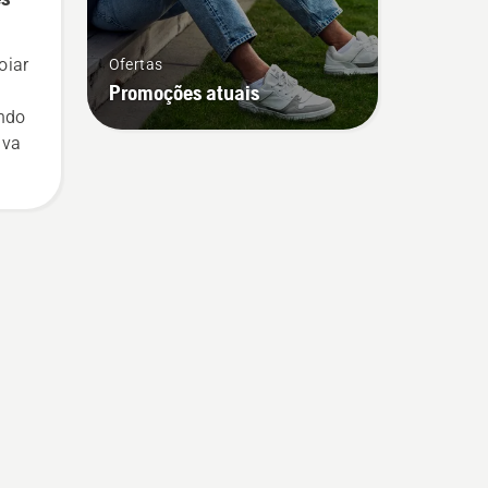
seus colegas estão, agora, a
trabalhar de forma mais
oiar
Ofertas
inteligente, utilizando
Promoções atuais
melhores técnicas de
endo
trabalho e a trabalhar com
iva
maior segurança e
ergonomia.
reas
.