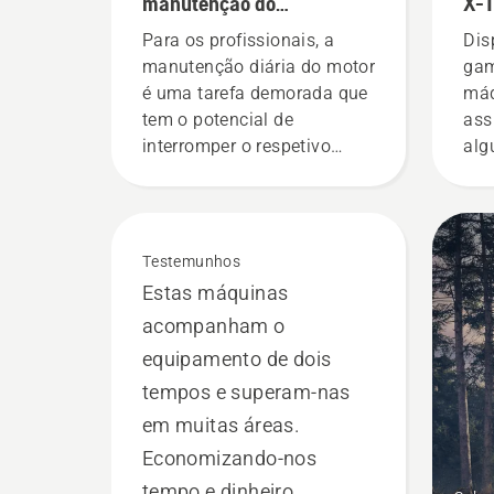
manutenção do
X-T
equipamento elétrico com
Para os profissionais, a
Dis
ferramentas a bateria
manutenção diária do motor
gam
é uma tarefa demorada que
máq
tem o potencial de
ass
interromper o respetivo
alg
trabalho. Com produtos
máq
alimentados a bateria, essa
nos
preocupação é
for
significativamente reduzida.
bin
Testemunhos
gra
Estas máquinas
alt
acompanham o
equipamento de dois
tempos e superam-nas
em muitas áreas.
Economizando-nos
tempo e dinheiro,