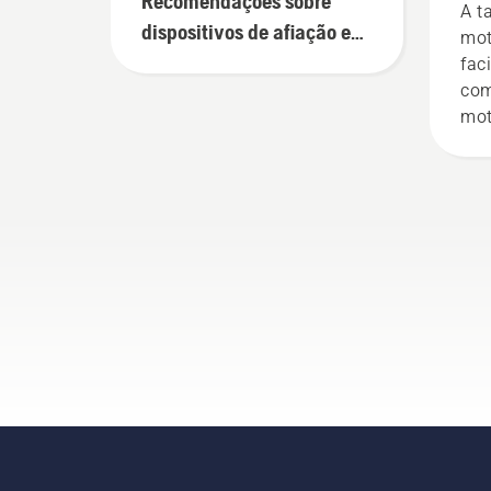
Recomendações sobre
A t
dispositivos de afiação e
mot
limas
fac
com
mot
flo
Pre
com
cha
nec