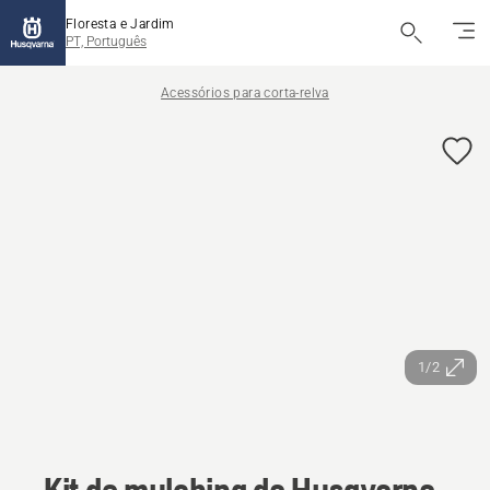
Floresta e Jardim
PT, Português
Acessórios para corta-relva
1/2
Kit de mulching da Husqvarna