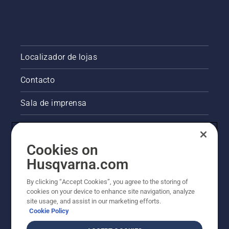
Localizador de lojas
Contacto
Sala de imprensa
Informações legais sobre o produto
Cookies on
Outros websites da Husqvarna
Husqvarna.com
A abordagem da Husqvarna à sustentabilidade
By clicking “Accept Cookies”, you agree to the storing of
cookies on your device to enhance site navigation, analyze
site usage, and assist in our marketing efforts.
Cookie Policy