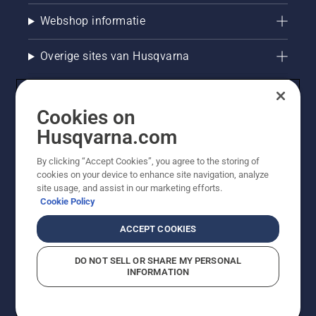
Webshop informatie
Overige sites van Husqvarna
Cookies on
Husqvarna.com
By clicking “Accept Cookies”, you agree to the storing of
cookies on your device to enhance site navigation, analyze
site usage, and assist in our marketing efforts.
Cookie Policy
© Husqvarna AB (publ). Alle rechten voorbehouden. De
getoonde prijzen zijn consumentenadviesprijzen. Alle
ACCEPT COOKIES
vermelde prijzen zijn adviesverkoopprijzen (incl. BTW),
tenzij het product beschikbaar is voor directe aankoop.
DO NOT SELL OR SHARE MY PERSONAL
Cookiebeleid
Gebruiksvoorwaarden
Privacyverklaring
INFORMATION
Bedrijfsgegevens
Report Suspected Violations