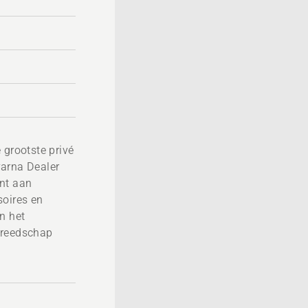
 grootste privé
varna Dealer
nt aan
soires en
n het
ereedschap