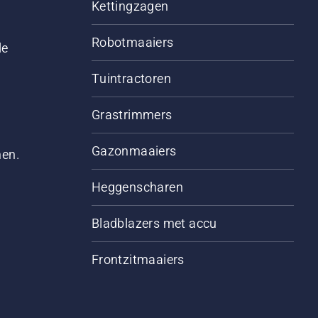
Kettingzagen
Robotmaaiers
le
Tuintractoren
Grastrimmers
Gazonmaaiers
men.
Heggenscharen
Bladblazers met accu
Frontzitmaaiers