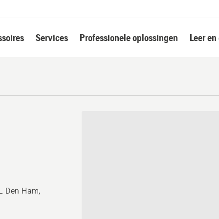
soires
Services
Professionele oplossingen
Leer en
L Den Ham,