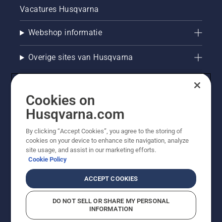
Vacatures Husqvarna
Webshop informatie
Overige sites van Husqvarna
Cookies on
Husqvarna.com
By clicking “Accept Cookies”, you agree to the storing of
cookies on your device to enhance site navigation, analyze
site usage, and assist in our marketing efforts.
Cookie Policy
© Husqvarna AB (publ). Alle rechten voorbehouden. De
getoonde prijzen zijn consumentenadviesprijzen. Alle
ACCEPT COOKIES
vermelde prijzen zijn adviesverkoopprijzen (incl. BTW),
tenzij het product beschikbaar is voor directe aankoop.
DO NOT SELL OR SHARE MY PERSONAL
Cookiebeleid
Gebruiksvoorwaarden
Privacyverklaring
INFORMATION
Bedrijfsgegevens
Report Suspected Violations