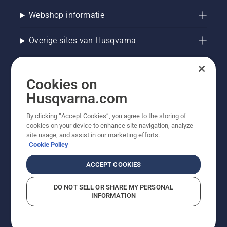
Webshop informatie
Overige sites van Husqvarna
Cookies on
Husqvarna.com
By clicking “Accept Cookies”, you agree to the storing of
cookies on your device to enhance site navigation, analyze
site usage, and assist in our marketing efforts.
Cookie Policy
© Husqvarna AB (publ). Alle rechten voorbehouden. De
getoonde prijzen zijn consumentenadviesprijzen. Alle
ACCEPT COOKIES
vermelde prijzen zijn adviesverkoopprijzen (incl. BTW),
tenzij het product beschikbaar is voor directe aankoop.
DO NOT SELL OR SHARE MY PERSONAL
Cookiebeleid
Gebruiksvoorwaarden
Privacyverklaring
INFORMATION
Bedrijfsgegevens
Report Suspected Violations