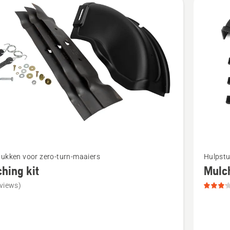
s,
tbeoordeling
Bekijk
tukken voor zero-turn-maaiers
Hulpstu
meer
hing kit
Mulch
details
views)
over
ng
Mulchin
kit,