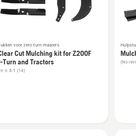
van
5
Bekijk
tukken voor zero-turn-maaiers
Hulpstu
meer
lear Cut Mulching kit for Z200F
Mulch
details
-Turn and Tractors
(No rev
over
3.1
(14)
r
Mulch
Kit
ng