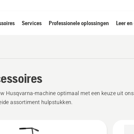
soires
Services
Professionele oplossingen
Leer en
essoires
uw Husqvarna-machine optimaal met een keuze uit ons
eide assortiment hulpstukken.
k