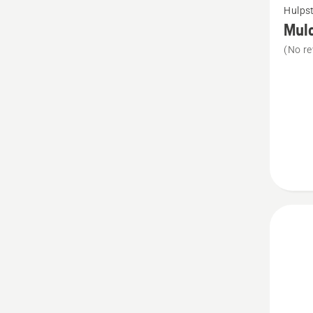
Hulpst
meer
Mul
details
(No re
over
Mulch
Plug