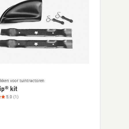
kken voor tuintractoren
ip® kit
5.0
(1)
®
eoordeling