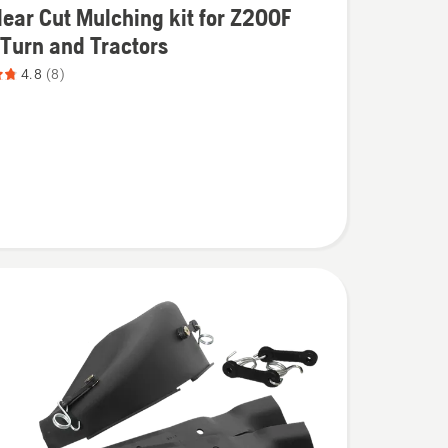
ear Cut Mulching kit for Z200F
Turn and Tractors
4.8
(8)
g
,
eoordeling