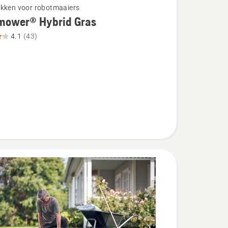
kken voor robotmaaiers
mower® Hybrid Gras
4.1
(43)
wer®
eoordeling