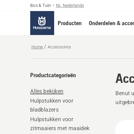
Bos & Tuin
–
NL, Nederlands
Producten
Onderdelen & acces
Home
Accessoires
Acc
Productcategorieën
Alles bekijken
Benut 
Hulpstukken voor
uitgebr
bladblazers
Hulpstukken voor
Bekij
zitmaaiers met maaidek