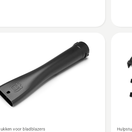
5
van
5
Bekijk
tukken voor bladblazers
Hulpstu
meer