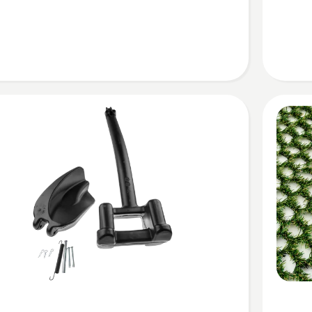
productb
3.1
van
5
Bekijk