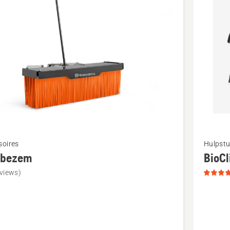
cten
Bekijk
soires
Hulpstu
meer
bezem
BioCl
details
views)
over
zem
BioClip
kit,
productb