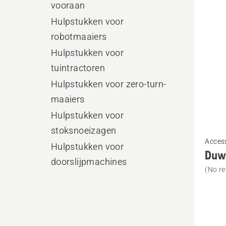
alle
vooraan
produ
Hulpstukken voor
robotmaaiers
Hulpstukken voor
tuintractoren
Hulpstukken voor zero-turn-
maaiers
Hulpstukken voor
stoksnoeizagen
Bekijk
Acces
meer
Hulpstukken voor
Duw
details
doorslijpmachines
(No re
over
Duwbe