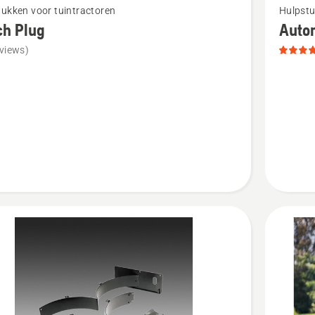
ukken voor tuintractoren
Hulpstu
meer
ch Plug
Auto
details
views)
over
Automo
Hybrid
Gras,
productb
4.1
van
5