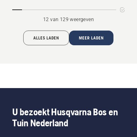
4.5
van
12 van 129 weergeven
5
ALLES LADEN
MEER LADEN
U bezoekt Husqvarna Bos en
Tuin Nederland