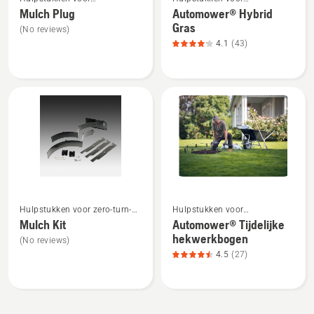
meer
meer
tuintractoren
robotmaaiers
Mulch Plug
Automower® Hybrid
details
details
Gras
(No reviews)
over
over
4.1
(43)
Mulch
Automower®
Plug
Hybrid
Gras,
productbeoordeling
4.1
van
5
Bekijk
Bekijk
Hulpstukken voor zero-turn-
Hulpstukken voor
meer
meer
maaiers
robotmaaiers
Mulch Kit
Automower® Tijdelijke
details
details
hekwerkbogen
(No reviews)
over
over
4.5
(27)
Mulch
Automower®
Kit
Tijdelijke
hekwerkbogen,
productbeoordeling