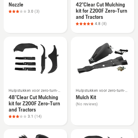
maaiers
Nozzle
42"Clear Cut Mulching
details
details
kit for Z200F Zero-Turn
3.0
(3)
over
over
and Tractors
Nozzle,
42"Clear
4.8
(8)
productbeoordeling
Cut
3
Mulching
van
kit
5
for
Z200F
Zero-
Turn
and
Bekijk
Bekijk
Tractors,
Hulpstukken voor zero-turn-
Hulpstukken voor zero-turn-
meer
meer
productbeoordeling
maaiers
maaiers
48"Clear Cut Mulching
Mulch Kit
details
details
4.8
kit for Z200F Zero-Turn
(No reviews)
over
over
and Tractors
van
48"Clear
Mulch
3.1
(14)
5
Cut
Kit
Mulching
kit