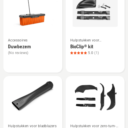
alle
producten
Bekijk
Bekijk
Accessoires
Hulpstukken voor
meer
meer
tuintractoren
Duwbezem
BioClip® kit
details
details
(No reviews)
5.0
(1)
over
over
Duwbezem
BioClip®
kit,
productbeoordeling
5
van
5
Bekijk
Bekijk
Hulpstukken voor bladblazers
Hulpstukken voor zero-turn-
meer
meer