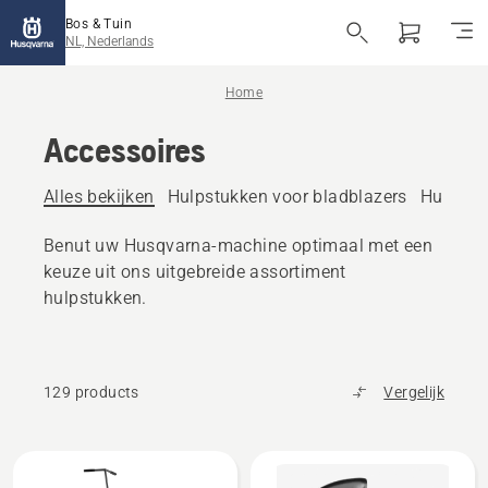
Bos & Tuin
NL, Nederlands
Home
Accessoires
Alles bekijken
Hulpstukken voor bladblazers
Hulpstu
Benut uw Husqvarna-machine optimaal met een
keuze uit ons uitgebreide assortiment
hulpstukken.
129 products
Vergelijk
Bekijk