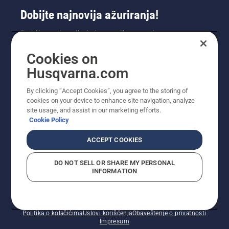
Dobijte najnovija ažuriranja!
Dobijte najnovije informacije o novim
proizvodima, specijalnim ponudama i još mnogo
Cookies on
toga. Prijavite se na naš bilten ovdje.
Husqvarna.com
PRIJAVA ZA BILTEN
By clicking “Accept Cookies”, you agree to the storing of
cookies on your device to enhance site navigation, analyze
site usage, and assist in our marketing efforts.
Cookie Policy
ACCEPT COOKIES
DO NOT SELL OR SHARE MY PERSONAL
INFORMATION
© Husqvarna AB (publ). Sva prava zadržana. Prikazane
cijene su preporučene maloprodajne cijene.
Politika o kolačićima
Uslovi korišćenja
Obaveštenje o privatnosti
Impresum