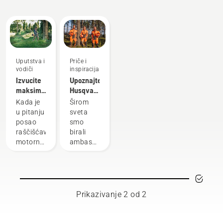
kupovini
inovacije
Uputstva i
Priče i
vodiči
inspiracija
Izvucite
Upoznajte
maksimum
Husqvarna
iz svoje
H-tim –
Kada je
Širom
motorne
naše
u pitanju
sveta
kose
najzahtevnije
posao
smo
korisnike
raščišćavanja,
birali
motorna
ambasadore
kosa je
od
vaša
najveštijih
najsvestraniji
i
alat. U
najpoštovanijih
ovom
radnika
Prikazivanje 2 od 2
vodiču
u
za
šumarstvu
korišćenje
i zelenilu