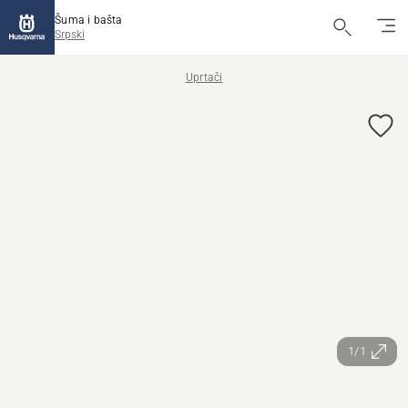
Šuma i bašta
Srpski
Uprtači
1/1