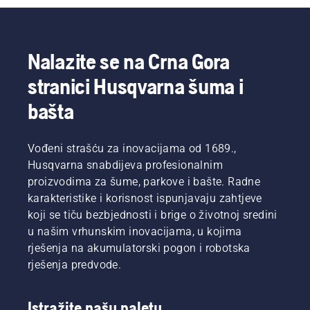
motorne
u
kose,
njihovim
pronaći
zemljama.
ćete listu
Oni su
Nalazite se na Crna Gora
savjeta
naš H-
stranici Husqvarna šuma i
za
tim. I oni
bezbjedan
su naši
bašta
i
najzahtevniji
efikasan
korisnici.
rad sa
Vođeni strašću za inovacijama od 1689.,
Husqvarna
motornom
Husqvarna snabdijeva profesionalnim
kosom.
proizvodima za šume, parkove i bašte. Radne
karakteristike i korisnost ispunjavaju zahtjeve
koji se tiču bezbjednosti i brige o životnoj sredini
u našim vrhunskim inovacijama, u kojima
rješenja na akumulatorski pogon i robotska
rješenja predvode.
Istražite našu paletu