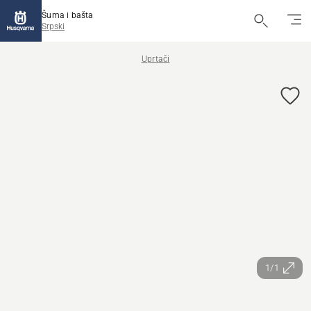
Šuma i bašta
Srpski
Uprtači
1/1