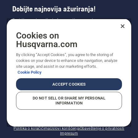
Dobijte najnovija ažuriranja!
Dobijte najnovije informacije o novim
proizvodima, specijalnim ponudama i još mnogo
Cookies on
toga. Prijavite se na naš bilten ovdje.
Husqvarna.com
PRIJAVA ZA BILTEN
By clicking “Accept Cookies”, you agree to the storing of
cookies on your device to enhance site navigation, analyze
site usage, and assist in our marketing efforts.
Cookie Policy
ACCEPT COOKIES
DO NOT SELL OR SHARE MY PERSONAL
INFORMATION
© Husqvarna AB (publ). Sva prava zadržana. Prikazane
cijene su preporučene maloprodajne cijene.
Politika o kolačićima
Uslovi korišćenja
Obaveštenje o privatnosti
Impresum