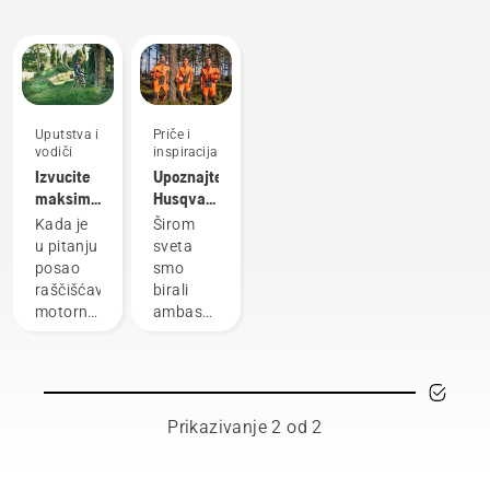
kupovini
inovacije
Uputstva i
Priče i
vodiči
inspiracija
Izvucite
Upoznajte
maksimum
Husqvarna
iz svoje
H-tim –
Kada je
Širom
motorne
naše
u pitanju
sveta
kose
najzahtevnije
posao
smo
korisnike
raščišćavanja,
birali
motorna
ambasadore
kosa je
od
vaša
najveštijih
najsvestraniji
i
alat. U
najpoštovanijih
ovom
radnika
Prikazivanje 2 od 2
vodiču
u
za
šumarstvu
korišćenje
i zelenilu