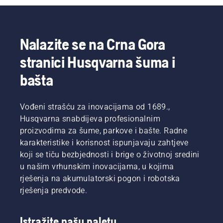
motorne
u
kose,
njihovim
pronaći
zemljama.
ćete listu
Oni su
Nalazite se na Crna Gora
savjeta
naš H-
stranici Husqvarna šuma i
za
tim. I oni
bezbjedan
su naši
bašta
i
najzahtevniji
efikasan
korisnici.
rad sa
Vođeni strašću za inovacijama od 1689.,
Husqvarna
motornom
Husqvarna snabdijeva profesionalnim
kosom.
proizvodima za šume, parkove i bašte. Radne
karakteristike i korisnost ispunjavaju zahtjeve
koji se tiču bezbjednosti i brige o životnoj sredini
u našim vrhunskim inovacijama, u kojima
rješenja na akumulatorski pogon i robotska
rješenja predvode.
Istražite našu paletu