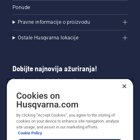
Ponude
Pravne informacije o proizvodu
Ostale Husqvarna lokacije
Dobijte najnovija ažuriranja!
Dobijte najnovije informacije o novim
proizvodima, specijalnim ponudama i još mnogo
Cookies on
toga. Prijavite se na naš bilten ovdje.
Husqvarna.com
PRIJAVA ZA BILTEN
By clicking “Accept Cookies”, you agree to the storing of
cookies on your device to enhance site navigation, analyze
site usage, and assist in our marketing efforts.
Cookie Policy