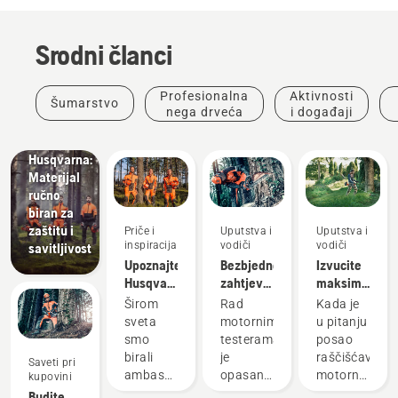
Srodni članci
Proizvodi
i inovacije
Profesionalna
Aktivnosti
Šumarstvo
Zaštitna
nega drveća
i događaji
odeća
kompanije
Husqvarna:
Materijal
ručno
biran za
zaštitu i
Priče i
Uputstva i
Uputstva i
inspiracija
vodiči
vodiči
savitljivost
Upoznajte
Bezbjednosni
Izvucite
Husqvarna
zahtjevi
maksimum
H-tim –
za
iz svoje
Širom
Rad
Kada je
naše
motorne
motorne
sveta
motornim
u pitanju
najzahtevnije
testere
kose
smo
testerama
posao
korisnike
birali
je
raščišćavanja
Saveti pri
ambasadore
opasan
motorna
kupovini
od
posao.
kosa je
Budite