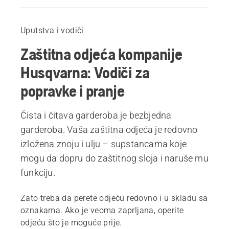
Vodič za popravke i pranje
Preporučeni proizvodi
Uputstva i vodiči
Zaštitna odjeća kompanije
Husqvarna: Vodiči za
popravke i pranje
Čista i čitava garderoba je bezbjedna
garderoba. Vaša zaštitna odjeća je redovno
izložena znoju i ulju – supstancama koje
mogu da dopru do zaštitnog sloja i naruše mu
funkciju.
Zato treba da perete odjeću redovno i u skladu sa
oznakama. Ako je veoma zaprljana, operite
odjeću što je moguće prije.