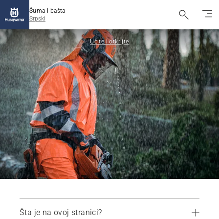
Šuma i bašta
Srpski
Učite i otkrijte
Šta je na ovoj stranici?