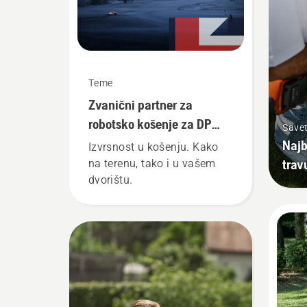
Teme
Zvanični partner za
robotsko košenje za DP
Savet
World Tour
Najb
Izvrsnost u košenju. Kako
trav
na terenu, tako i u vašem
dvorištu.