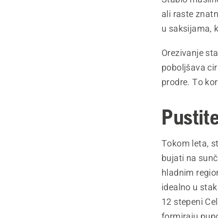
ali raste znat
u saksijama, 
Orezivanje sta
poboljšava cir
prodre. To kor
Pustit
Tokom leta, s
bujati na sun
hladnim region
idealno u stak
12 stepeni Cel
formiraju pup