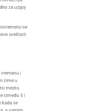
odno za uzgoj
.
istovremeno se
eve svetlosti
m vremenu i
m zime u
dno mesto,
je između 5 i
e kada se
ova, a samim