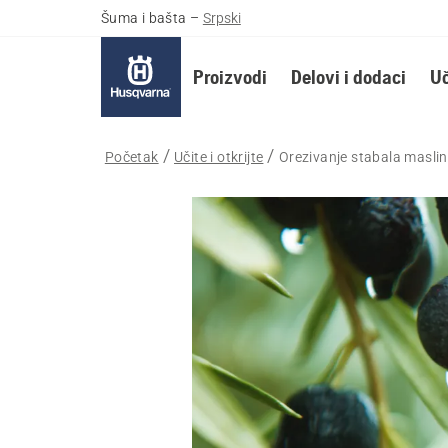
Šuma i bašta
–
Srpski
Proizvodi
Delovi i dodaci
Uč
Početak
Učite i otkrijte
Orezivanje stabala masli