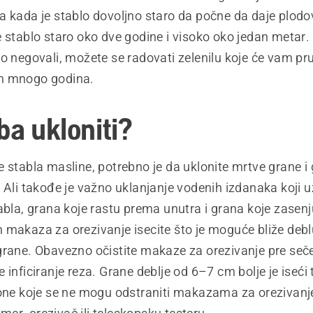
 kada je stablo dovoljno staro da počne da daje plodov
 stablo staro oko dve godine i visoko oko jedan metar.
o negovali, možete se radovati zelenilu koje će vam pru
m mnogo godina.
eba ukloniti?
 stabla masline, potrebno je da uklonite mrtve grane i 
 Ali takođe je važno uklanjanje vodenih izdanaka koji 
abla, grana koje rastu prema unutra i grana koje zasenj
 makaza za orezivanje isecite što je moguće bliže deb
grane. Obavezno očistite makaze za orezivanje pre seče
 inficiranje reza. Grane deblje od 6–7 cm bolje je iseći
 one koje se ne mogu odstraniti makazama za orezivanje