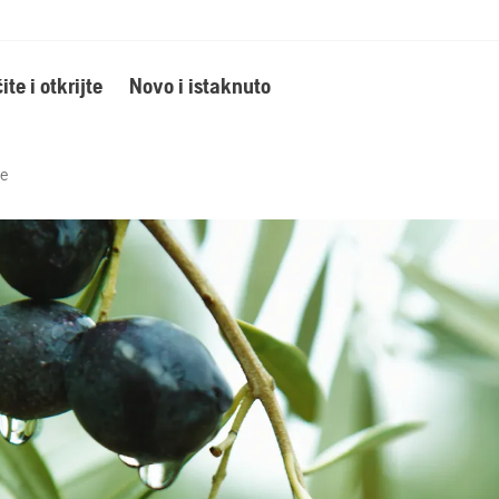
ite i otkrijte
Novo i istaknuto
ne