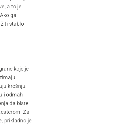
e, a to je
 Ako ga
žiti stablo
grane koje je
uzimaju
uju krošnju.
lu i odmah
nja da biste
 testerom. Za
, prikladno je