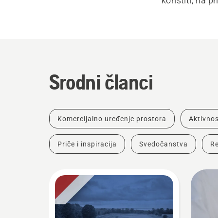
koristiti, na p
Srodni članci
Komercijalno uređenje prostora
Aktivnos
Priče i inspiracija
Svedočanstva
Re