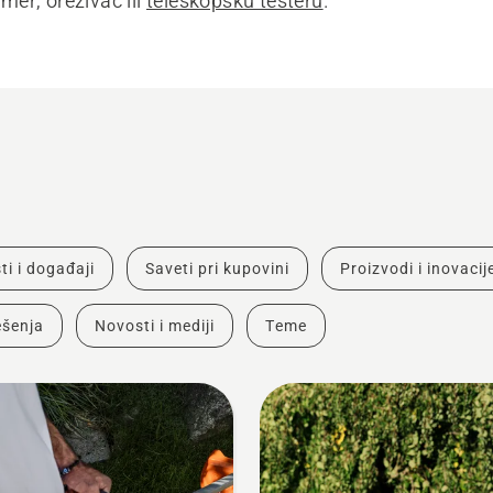
rimer, orezivač ili
teleskopsku testeru
.
ti i događaji
Saveti pri kupovini
Proizvodi i inovacij
šenja
Novosti i mediji
Teme