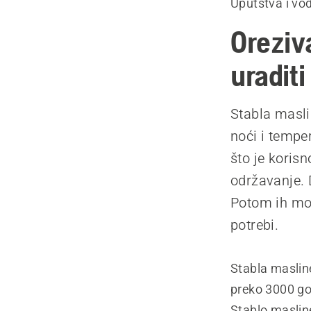
Uputstva i vod
Oreziv
uraditi
Stabla masli
noći i tempe
što je korisn
održavanje. 
Potom ih mož
potrebi.
Stabla maslin
preko 3000 god
Stablo maslin