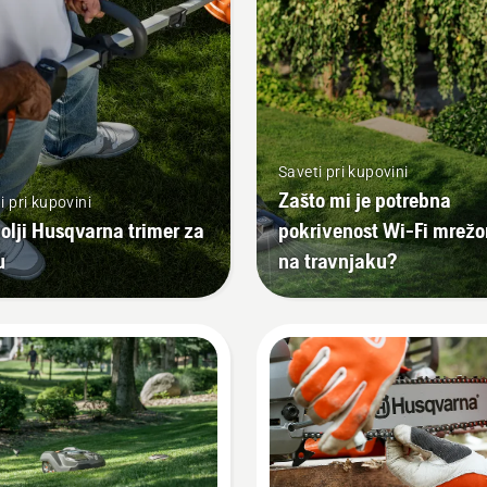
Saveti pri kupovini
Zašto mi je potrebna
i pri kupovini
olji Husqvarna trimer za
pokrivenost Wi-Fi mrež
u
na travnjaku?