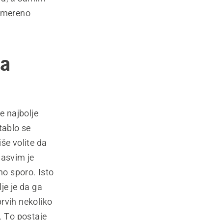
 umereno
la
e najbolje
tablo se
še volite da
Sasvim je
no sporo. Isto
je je da ga
rvih nekoliko
. To postaje