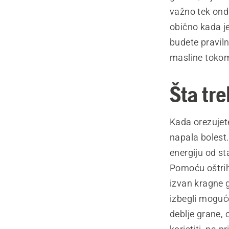
važno tek onda
obično kada je
budete praviln
masline toko
Šta tr
Kada orezujete
napala bolest.
energiju od st
Pomoću oštrih
izvan kragne 
izbegli moguće
deblje grane,