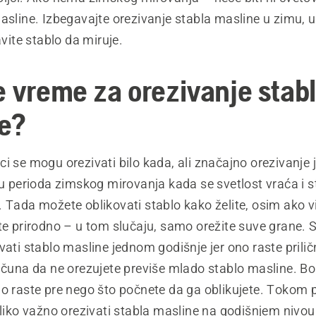
masline. Izbegavajte orezivanje stabla masline u zimu,
tavite stablo da miruje.
e vreme za orezivanje stab
ne?
i se mogu orezivati bilo kada, ali značajno orezivanje j
ju perioda zimskog mirovanja kada se svetlost vraća i s
 Tada možete oblikovati stablo kako želite, osim ako vi
te prirodno – u tom slučaju, samo orežite suve grane. 
vati stablo masline jednom godišnje jer ono raste prilič
ačuna da ne orezujete previše mlado stablo masline. Bol
o raste pre nego što počnete da ga oblikujete. Tokom p
oliko važno orezivati stabla masline na godišnjem nivou