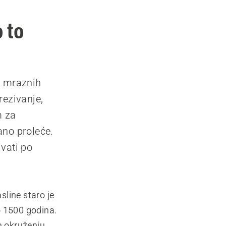
 to
o mraznih
rezivanje,
m za
ano proleće.
vati po
line staro je
ko 1500 godina.
 okruženju,