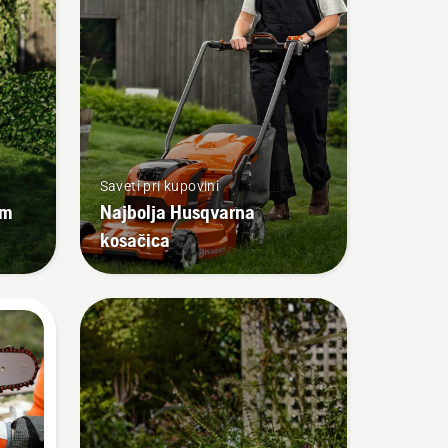
Saveti pri kupovini
om
Najbolja Husqvarna
kosačica