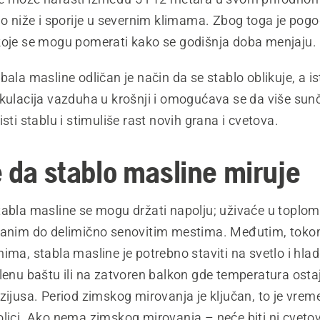
no niže i sporije u severnim klimama. Zbog toga je pog
koje se mogu pomerati kako se godišnja doba menjaju
bala masline odličan je način da se stablo oblikuje, a 
kulacija vazduha u krošnji i omogućava se da više sunč
isti stablu i stimuliše rast novih grana i cvetova.
e da stablo masline miruje
tabla masline se mogu držati napolju; uživaće u toplo
čanim do delimično senovitim mestima. Međutim, toko
ima, stabla masline je potrebno staviti na svetlo i hla
lenu baštu ili na zatvoren balkon gde temperatura osta
zijusa. Period zimskog mirovanja je ključan, to je vrem
oljci. Ako nema zimskog mirovanja – neće biti ni cvet