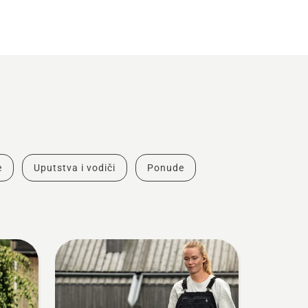
e
Uputstva i vodiči
Ponude