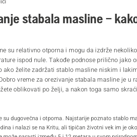
iči
anje stabala masline – kako
ne su relativno otporna i mogu da izdrže nekolik
rature ispod nule. Takođe podnose prilično jako o
o ako želite zadržati stablo masline niskim i laki
Dobro vreme za orezivanje stabala masline je u r
ete oblikovati po želji, a nakon toga samo skraći
e su dugovečna i otporna. Najstarije poznato stablo mas
ina i nalazi se na Kritu, ali tipičan životni vek im je o
e može narasti između 5 i 12 metara u svom prirodnom