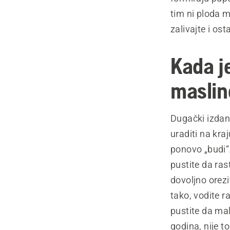
tim ni ploda 
zalivajte i os
Kada j
masli
Dugački izdanc
uraditi na kra
ponovo „budi“.
pustite da ras
dovoljno orezi
tako, vodite r
pustite da mal
godina, nije t