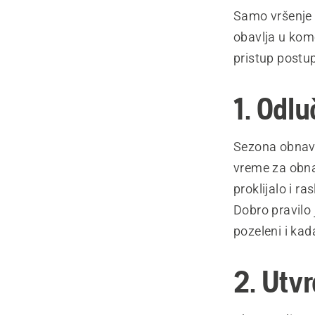
Samo vršenje i
obavlja u kome
pristup postup
1. Odlu
Sezona obnavlj
vreme za obnav
proklijalo i r
Dobro pravilo 
pozeleni i kad
2. Utv