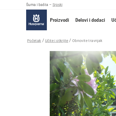
Šuma i bašta
–
Srpski
Proizvodi
Delovi i dodaci
Uč
Početak
Učite i otkrijte
Obnovite travnjak