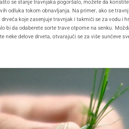
ašto se stanje travnjaka pogoršalo, možete da koristite
vih odluka tokom obnavljanja. Na primer, ako se travnj
 drveća koje zasenjuje travnjak i takmiči se za vodu i hr
alo bi da odaberete sorte trave otporne na senku. Možd
ete neke delove drveta, otvarajući se za više sunčeve sve