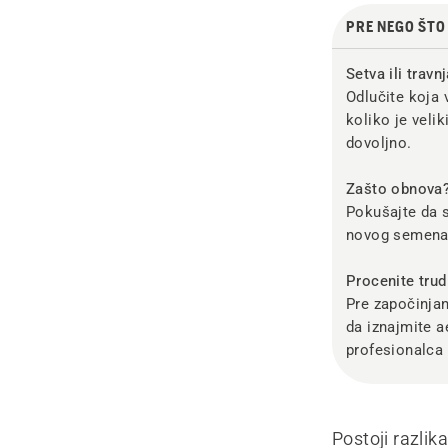
PRE NEGO ŠT
Setva ili travn
Odlučite koja 
koliko je veli
dovoljno.
Zašto obnova
Pokušajte da s
novog semena 
Procenite trud
Pre započinjan
da iznajmite ae
profesionalca
Postoji razli