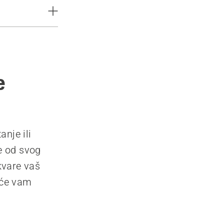
e
nje ili
te od svog
okvare vaš
 će vam