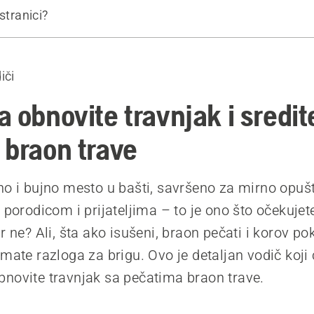
stranici?
o počnete
iči
kada ćete obnoviti travnjak
razlog propadanja travnjaka
 obnovite travnjak i sredit
korov i travnu slamu
 braon trave
 tlo
avnjak
no i bujno mesto u bašti, savršeno za mirno opušta
đubrivo
a porodicom i prijateljima – to je ono što očekuje
r ne? Ali, šta ako isušeni, braon pečati i korov p
emate razloga za brigu. Ovo je detaljan vodič koji
 proizvodi
novite travnjak sa pečatima braon trave.