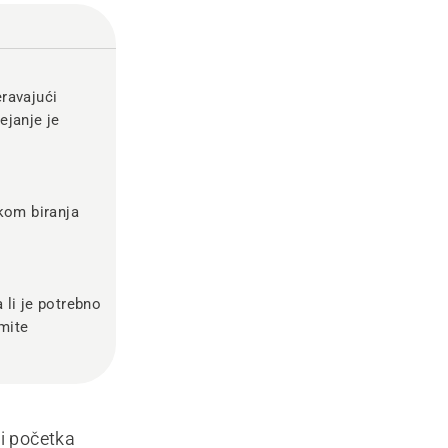
eravajući
ejanje je
ikom biranja
 li je potrebno
jmite
i početka