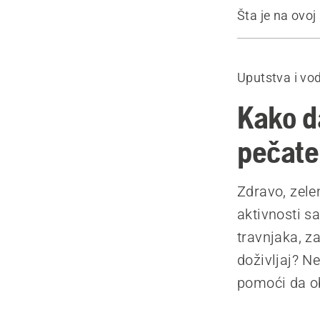
Šta je na ovoj 
Pre nego št
Uvod
Uputstva i vod
1. Odlučite 
2. Utvrdite 
Kako da
3. Uklonite 
pečate
4. Pripremite
5. Zalijte tr
Zdravo, zele
6. Koristite 
aktivnosti s
7. Seme
travnjaka, za
8. Uživajte
doživljaj? N
Preporučeni
pomoći da ob