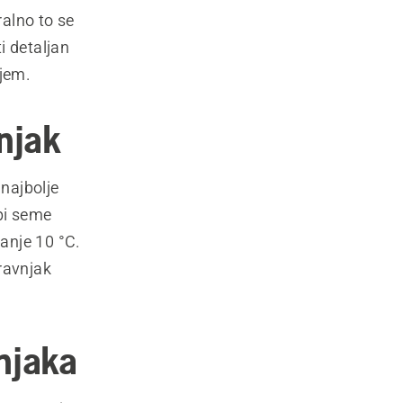
ralno to se
i detaljan
njem.
vnjak
 najbolje
 bi seme
manje 10 °C.
ravnjak
vnjaka