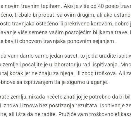
sa novim travnim tepihom. Ako je više od 40 posto tra
ćeno, trebalo bi probati sa ovim drugim, ali ako ustanov
osto travnjaka oštećeno ili prekriveno korovom, dobro
dodavanje više semena vašim postojećim biljkama trave
e baviti obnovom travnjaka ponovnim sejanjem.
 da vam damo samo jedan savet, to je da uradite ispitiv
zemlje i pošaljite je u laboratoriju radi ispitivanja. Mno
taj korak jer ne znaju za njega. Ili zbog troškova. Ali z
bnove sa ispitivanjem tla je sigurno ulaganje.
rate zemlju, nikada nećete znati joj je potrebno da bi bil
 iznova i iznova bez postizanja rezultata. Ispitivanje 
dite, ali i šta da ne radite. Pružiće vam troškovno efikas