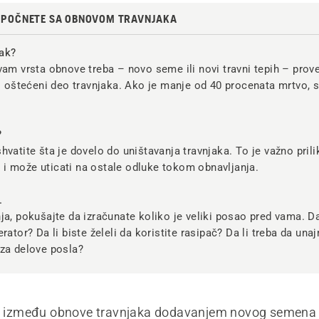
O POČNETE SA OBNOVOM TRAVNJAKA
jak?
vam vrsta obnove treba – novo seme ili novi travni tepih – prov
ki oštećeni deo travnjaka. Ako je manje od 40 procenata mrtvo, s
?
hvatite šta je dovelo do uništavanja travnjaka. To je važno pril
i može uticati na ostale odluke tokom obnavljanja.
.
ja, pokušajte da izračunate koliko je veliki posao pred vama. Da
rator? Da li biste želeli da koristite rasipač? Da li treba da una
 za delove posla?
ka između obnove travnjaka dodavanjem novog semena 