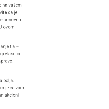
ve na vašem
ite da je
 je ponovno
. U ovom
anje tla –
gi vlasnici
apravo,
a bolja.
zemlje će vam
an akcioni