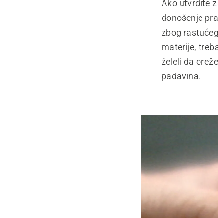
Ako utvrdite z
donošenje pra
zbog rastućeg
materije, treb
želeli da orež
padavina.