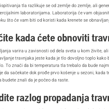
spitivanja tla razlikuje se od zemlje do zemlje, ali gene
rcijalnim laboratorijama. Laboratorija će vam objasnit
ku što će vam biti od koristi kada krenete se obnavlja
čite kada ćete obnoviti tra
anja varira u zavisnosti od dela sveta u kom živite, ali
ljanje travnjaka jeste kada je tlo dovoljno toplo kako
aslo. To znači da bi temperatura tla trebalo da bude naj
je da sačekate dok prođe prvo košenje u sezoni, kada t
a budete znali da je počeo da raste.
rdite razlog propadanja tra