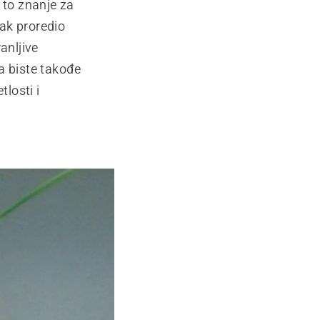
 to znanje za
ak proredio
anljive
a biste takođe
tlosti i