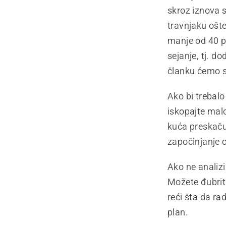
skroz iznova 
travnjaku ošte
manje od 40 p
sejanje, tj. 
članku ćemo s
Ako bi trebalo
iskopajte malo 
kuća preskaču 
započinjanje o
Ako ne analizi
Možete đubriti
reći šta da ra
plan.