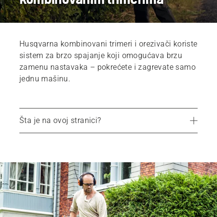
Husqvarna kombinovani trimeri i orezivači koriste
sistem za brzo spajanje koji omogućava brzu
zamenu nastavaka – pokrećete i zagrevate samo
jednu mašinu.
Šta je na ovoj stranici?
Preporučeni proizvodi
Usluge
Delovi i oprema
Nađite lokalnog prodavca