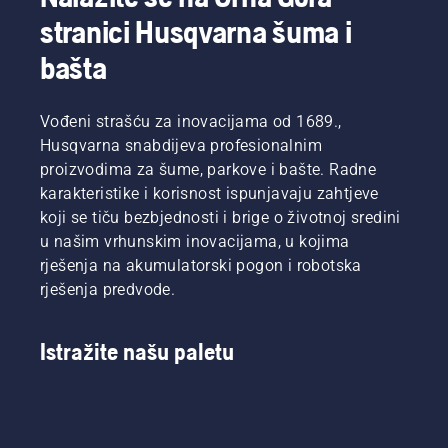
iskoristiti
startera
mastersom
stranici Husqvarna šuma i
prednosti
dok se
kompanije
veće
motor ne
Husqvarna
bašta
ekonomičnosti
pokrene.
i
u
Zatim
fudbalskim
potrošnji
dajte
klubom
Vođeni strašću za inovacijama od 1689.,
goriva i
pun gas
Liverpul.
Husqvarna snabdijeva profesionalnim
nižih
kako
Kvalitet
proizvodima za šume, parkove i bašte. Radne
emisija
biste
košenja
izduvnih
postigli
karakteristike i korisnost ispunjavaju zahtjeve
na koji
gasova
normalne
se
koji se tiču bezbjednosti i brige o životnoj sredini
u
obrtaje u
oslanjaju
u našim vrhunskim inovacijama, u kojima
poređenju
minuti
profesionalci
rješenja na akumulatorski pogon i robotska
sa
motora.
za vaše
rješenja predvode.
konvencionalnim
dvorište
mašinama.
uz
Husqvarna
Istražite našu paletu
Automower®