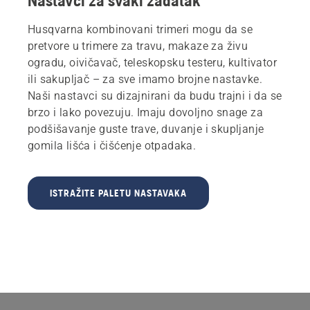
Nastavci za svaki zadatak
Husqvarna kombinovani trimeri mogu da se
pretvore u trimere za travu, makaze za živu
ogradu, oivičavač, teleskopsku testeru, kultivator
ili sakupljač – za sve imamo brojne nastavke.
Naši nastavci su dizajnirani da budu trajni i da se
brzo i lako povezuju. Imaju dovoljno snage za
podšišavanje guste trave, duvanje i skupljanje
gomila lišća i čišćenje otpadaka.
ISTRAŽITE PALETU NASTAVAKA