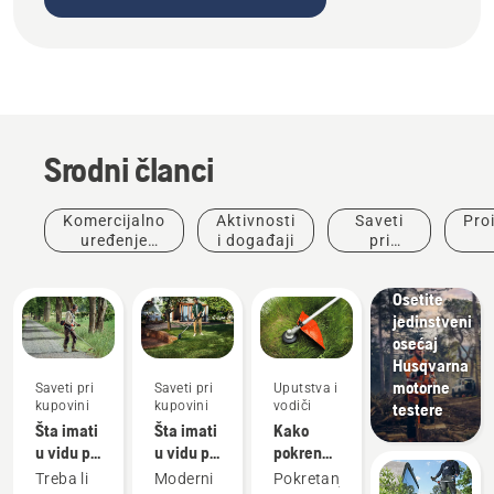
Srodni članci
Komercijalno
Aktivnosti
Saveti
Pro
uređenje
i događaji
pri
prostora
kupovini
ino
Osetite
jedinstveni
osećaj
Husqvarna
motorne
Saveti pri
Saveti pri
Uputstva i
kupovini
kupovini
vodiči
testere
Šta imati
Šta imati
Kako
u vidu pri
u vidu pri
pokrenuti
kupovini
kupovini
benzinski
Treba li
Moderni
Pokretanje