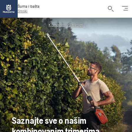
Šuma i bašta
Srpski
Kombinovani trimeri
Saznajte sve o našim
kombinovanim trimerima