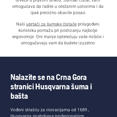
drveće u pravom smeru. Šumski čistač vam 
omogućava da radite u otežanim uslovima i da 
Naši 
uprtači za šumske čistače
 prilagođeni 
korisniku pomažu pri postizanju najbolje 
ergonomije. Oni manje opterećuju vaše mišiće i 
omogućavaju vam da budete izuzetno 
produktivni.
Nalazite se na Crna Gora
stranici Husqvarna šuma i
bašta
Vođeni strašću za inovacijama od 1689.,
Husqvarna snabdijeva profesionalnim