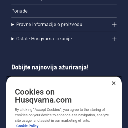
Ponude
Pravne informacije o proizvodu
Ostale Husqvarna lokacije
Dobijte najnovija ažuriranja!
Dobijte najnovije informacije o novim
proizvodima, specijalnim ponudama i još mnogo
Cookies on
toga. Prijavite se na naš bilten ovdje.
Husqvarna.com
PRIJAVA ZA BILTEN
By clicking “Accept Cookies”, you agree to the storing of
cookies on your device to enhance site navigation, analyze
site usage, and assist in our marketing efforts.
Cookie Policy