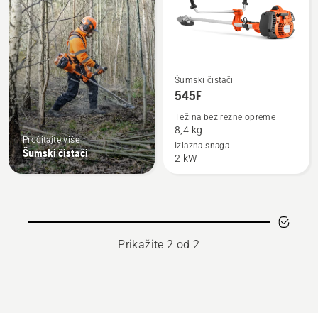
Pogledajte
Šumski čistači
više
545F
detalja
Težina bez rezne opreme
o
8,4 kg
Pročitajte više
545F
Izlazna snaga
Šumski čistači
2 kW
Prikažite 2 od 2