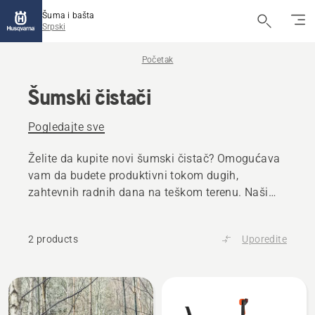
Šuma i bašta
Srpski
Početak
Šumski čistači
Pogledajte sve
Želite da kupite novi šumski čistač? Omogućava
vam da budete produktivni tokom dugih,
zahtevnih radnih dana na teškom terenu. Naši
šumski čistači imaju dizajn po meri za visoku
produktivnost.
2 products
Uporedite
All
products