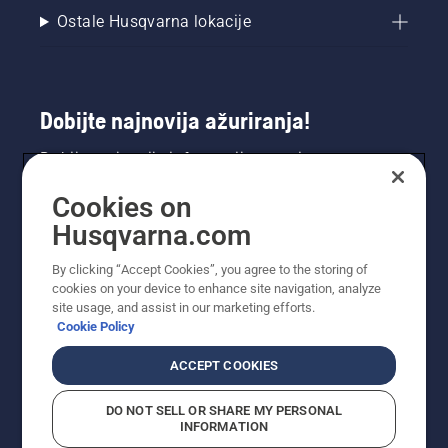
Ostale Husqvarna lokacije
Dobijte najnovija ažuriranja!
Dobijte najnovije informacije o novim
proizvodima, specijalnim ponudama i još mnogo
Cookies on
toga. Prijavite se na naš bilten ovdje.
Husqvarna.com
PRIJAVA ZA BILTEN
By clicking “Accept Cookies”, you agree to the storing of
cookies on your device to enhance site navigation, analyze
site usage, and assist in our marketing efforts.
Cookie Policy
ACCEPT COOKIES
DO NOT SELL OR SHARE MY PERSONAL
INFORMATION