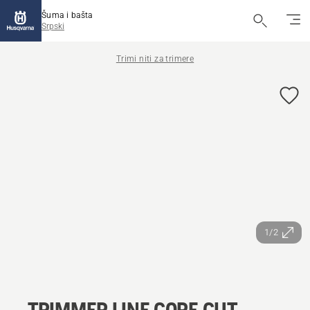
Šuma i bašta
Srpski
Trimi niti za trimere
1/2
TRIMMER LINE CORE CUT