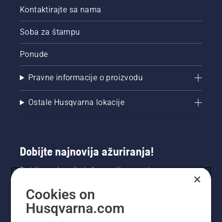
Kontaktirajte sa nama
Soba za štampu
Ponude
Pravne informacije o proizvodu
Ostale Husqvarna lokacije
Dobijte najnovija ažuriranja!
Dobijte najnovije informacije o novim
proizvodima, specijalnim ponudama i još mnogo
Cookies on
toga. Prijavite se na naš bilten ovdje.
Husqvarna.com
PRIJAVA ZA BILTEN