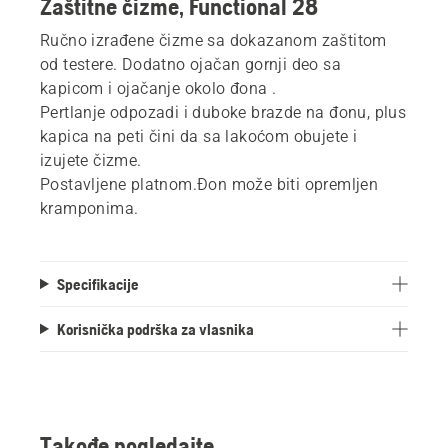
Zaštitne čizme, Functional 28
Ručno izrađene čizme sa dokazanom zaštitom
od testere. Dodatno ojačan gornji deo sa
kapicom i ojačanje okolo đona .
Pertlanje odpozadi i duboke brazde na đonu, plus
kapica na peti čini da sa lakoćom obujete i
izujete čizme.
Postavljene platnom.Đon može biti opremljen
kramponima.
Specifikacije
Korisnička podrška za vlasnika
Takođe pogledajte