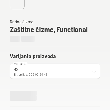
Radne čizme
Zaštitne čizme, Functional
Varijanta proizvoda
Varijanta
43
Br. artikla: 595 00 24‑43