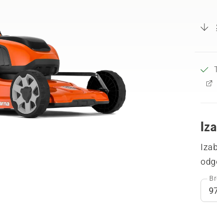
Iza
Izab
odg
Br