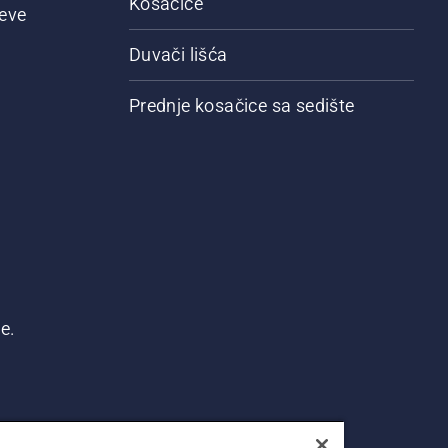
Kosačice
jeve
Duvači lišća
Prednje kosačice sa sedište
e.