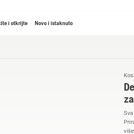
ite i otkrijte
Novo i istaknuto
Kos
De
za
Sva
Prir
više