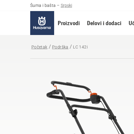
Šuma i bašta
–
Srpski
Proizvodi
Delovi i dodaci
Uč
Početak
Podrška
LC 142i