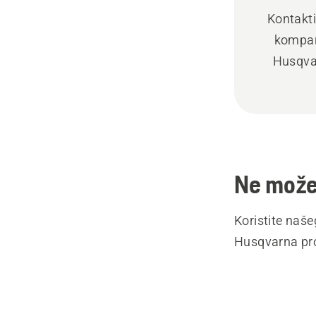
Kontakti
kompan
Husqva
Ne možet
Koristite naš
Husqvarna pro