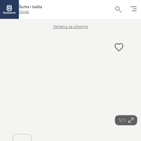
Šuma i bašta
Srpski
Oprema za oštrenje
1/1