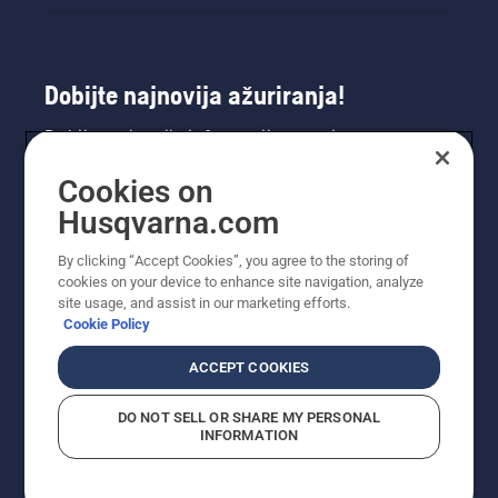
Dobijte najnovija ažuriranja!
Dobijte najnovije informacije o novim
proizvodima, specijalnim ponudama i još mnogo
Cookies on
toga. Prijavite se na naš bilten ovdje.
Husqvarna.com
PRIJAVA ZA BILTEN
By clicking “Accept Cookies”, you agree to the storing of
cookies on your device to enhance site navigation, analyze
site usage, and assist in our marketing efforts.
Cookie Policy
ACCEPT COOKIES
DO NOT SELL OR SHARE MY PERSONAL
INFORMATION
© Husqvarna AB (publ). Sva prava zadržana. Prikazane