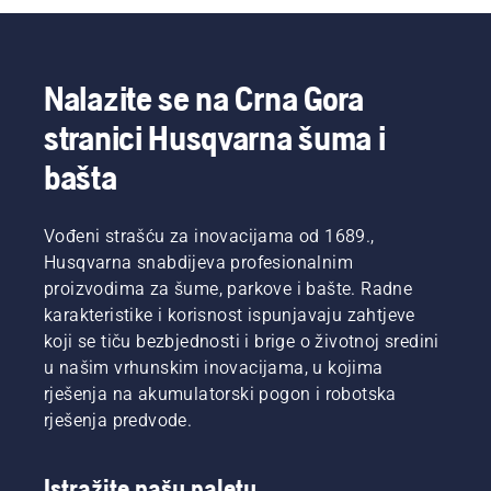
trajanja.
može da
Pored
skrati
redovnog
radni
čišćenja,
vijek
Nalazite se na Crna Gora
preporučuje
testere.
stranici Husqvarna šuma i
se da
Imamo
odnesete
tri tipa
bašta
svoju
filtera za
kosačicu
vazduh:
kod
standardni
Vođeni strašću za inovacijama od 1689.,
ovlašćenog
– za
servisera
Husqvarna snabdijeva profesionalnim
normalne
za
uslove,
proizvodima za šume, parkove i bašte. Radne
temeljno,
zimski –
karakteristike i korisnost ispunjavaju zahtjeve
profesionalno
za
koji se tiču bezbjednosti i brige o životnoj sredini
čišćenje
temperature
u našim vrhunskim inovacijama, u kojima
nakon
oko i
svake
rješenja na akumulatorski pogon i robotska
ispod
sezone.
tačke
rješenja predvode.
mržnjenja,
i filcani –
za
Istražite našu paletu