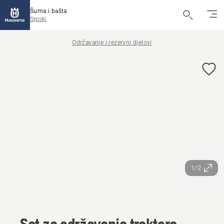
Šuma i bašta
Srpski
Održavanje i rezervni djelovi
1/2
Set za održavanje traktora