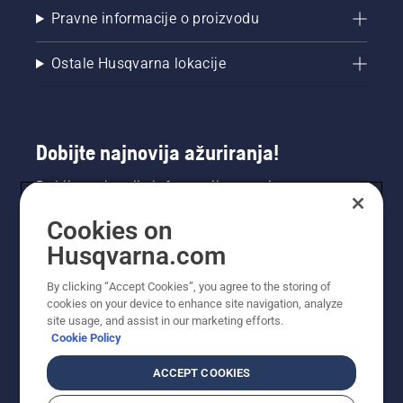
Pravne informacije o proizvodu
Ostale Husqvarna lokacije
Dobijte najnovija ažuriranja!
Dobijte najnovije informacije o novim
proizvodima, specijalnim ponudama i još mnogo
Cookies on
toga. Prijavite se na naš bilten ovdje.
Husqvarna.com
PRIJAVA ZA BILTEN
By clicking “Accept Cookies”, you agree to the storing of
cookies on your device to enhance site navigation, analyze
site usage, and assist in our marketing efforts.
Cookie Policy
ACCEPT COOKIES