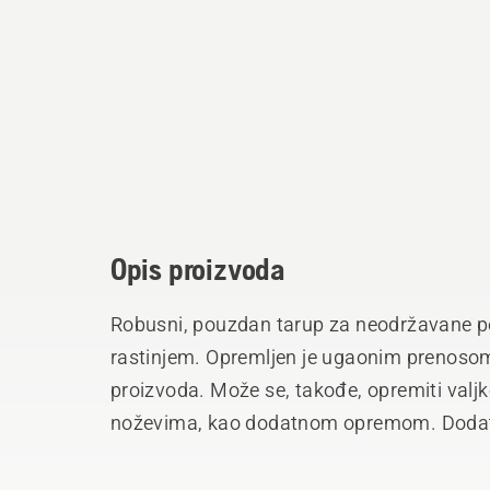
Opis proizvoda
Robusni, pouzdan tarup za neodržavane po
rastinjem. Opremljen je ugaonim prenosom
proizvoda. Može se, takođe, opremiti valj
noževima, kao dodatnom opremom. Dodata
pogonom. Rezna širina je 100 cm.