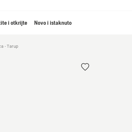
ite i otkrijte
Novo i istaknuto
ca - Tarup