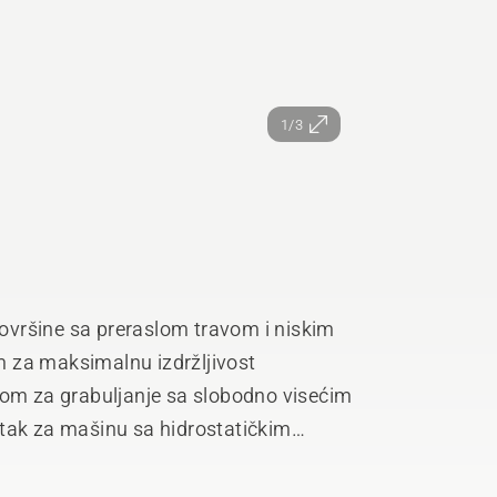
1/3
vršine sa preraslom travom i niskim
 za maksimalnu izdržljivost
kom za grabuljanje sa slobodno visećim
k za mašinu sa hidrostatičkim