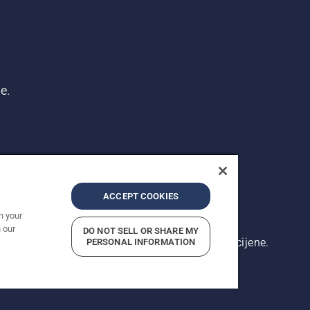
e.
ACCEPT COOKIES
n your
 our
DO NOT SELL OR SHARE MY
rikazane cijene su preporučene maloprodajne cijene.
PERSONAL INFORMATION
 privatnosti
Impresum