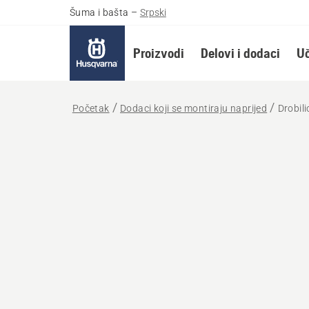
Šuma i bašta
–
Srpski
Proizvodi
Delovi i dodaci
Uč
Početak
Dodaci koji se montiraju naprijed
Drobili