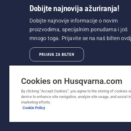
Dobijte najnovija ažuriranja!
Dobijte najnovije informacije o novim
proizvodima, specijalnim ponudama i još
mnogo toga. Prijavite se na naš bilten ovdj
PRIJAVA ZA BILTEN
Cookies on Husqvarna.com
By clicking “Accept Cookies”, you agree to the storing of cookies o
device to enhance site navigation, analyze site usage, and assist in
© Husqvarna AB (publ). Sva prava zadržana. P
marketing efforts.
Cookie Policy
Politika o kolačićima
Uslovi korišćenja
Obaveštenje o