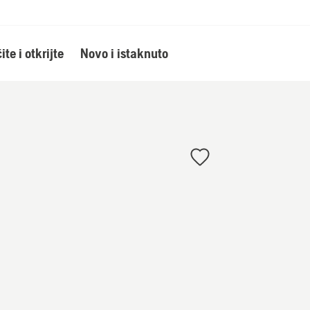
ite i otkrijte
Novo i istaknuto