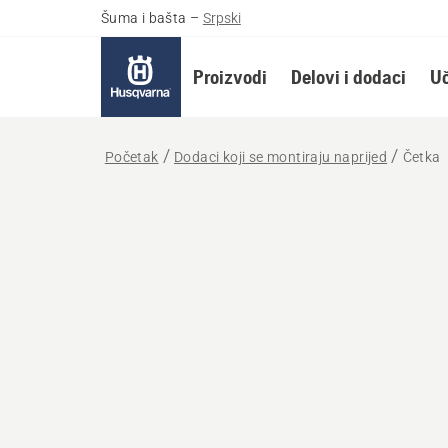
Šuma i bašta
–
Srpski
Proizvodi
Delovi i dodaci
Uč
Početak
Dodaci koji se montiraju naprijed
Četka