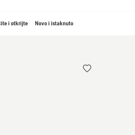
ite i otkrijte
Novo i istaknuto