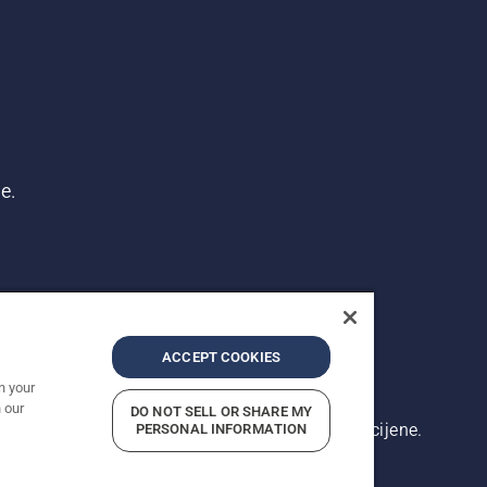
e.
ACCEPT COOKIES
n your
 our
DO NOT SELL OR SHARE MY
rikazane cijene su preporučene maloprodajne cijene.
PERSONAL INFORMATION
 privatnosti
Impresum