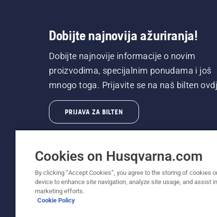
Dobijte najnovija ažuriranja!
Dobijte najnovije informacije o novim
proizvodima, specijalnim ponudama i još
mnogo toga. Prijavite se na naš bilten ovdj
PRIJAVA ZA BILTEN
Cookies on Husqvarna.com
By clicking “Accept Cookies”, you agree to the storing of cookies o
device to enhance site navigation, analyze site usage, and assist in
© Husqvarna AB (publ). Sva prava zadržana. P
marketing efforts.
Cookie Policy
Politika o kolačićima
Uslovi korišćenja
Obaveštenje o