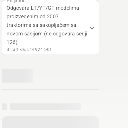
Varijanta
Odgovara LT/YT/GT modelima,
proizvedenim od 2007. i
traktorima sa sakupljačem sa
novom šasijom (ne odgovara seriji
126)
Br. artikla: 544 92 16‑01