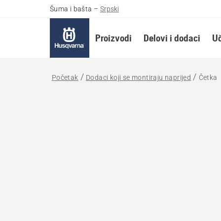
Šuma i bašta
–
Srpski
Proizvodi
Delovi i dodaci
Uč
Početak
Dodaci koji se montiraju naprijed
Četka